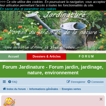
>>> Ce site utilise des cookies. En poursuivant la navigation, vous acceptez
leur utilisation permettant l'accès à toutes les fonctionnalités du site.
En savoir plus et paramétrer vos cookies
Accueil
Dossiers & Articles
F O R U M
Forum Jardinature - Forum jardin, jardinage,
nature, environnement
FAQ
S’enregistrer
Connexion
Index du forum
Informations générales
Energies vertes