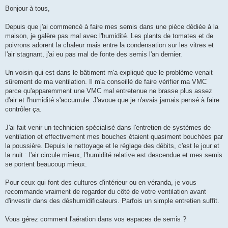
e
s
Bonjour à tous,
s
a
g
Depuis que j'ai commencé à faire mes semis dans une pièce dédiée à la
e
maison, je galère pas mal avec l'humidité. Les plants de tomates et de
poivrons adorent la chaleur mais entre la condensation sur les vitres et
l'air stagnant, j'ai eu pas mal de fonte des semis l'an dernier.
Un voisin qui est dans le bâtiment m'a expliqué que le problème venait
sûrement de ma ventilation. Il m'a conseillé de faire vérifier ma VMC
parce qu'apparemment une VMC mal entretenue ne brasse plus assez
d'air et l'humidité s'accumule. J'avoue que je n'avais jamais pensé à faire
contrôler ça.
J'ai fait venir un technicien spécialisé dans l'entretien de systèmes de
ventilation et effectivement mes bouches étaient quasiment bouchées par
la poussière. Depuis le nettoyage et le réglage des débits, c'est le jour et
la nuit : l'air circule mieux, l'humidité relative est descendue et mes semis
se portent beaucoup mieux.
Pour ceux qui font des cultures d'intérieur ou en véranda, je vous
recommande vraiment de regarder du côté de votre ventilation avant
d'investir dans des déshumidificateurs. Parfois un simple entretien suffit.
Vous gérez comment l'aération dans vos espaces de semis ?