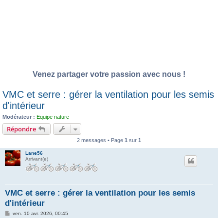
Venez partager votre passion avec nous !
VMC et serre : gérer la ventilation pour les semis
d'intérieur
Modérateur :
Equipe nature
Répondre
2 messages • Page
1
sur
1
Lane56
Arrivant(e)
VMC et serre : gérer la ventilation pour les semis
d'intérieur
M
ven. 10 avr. 2026, 00:45