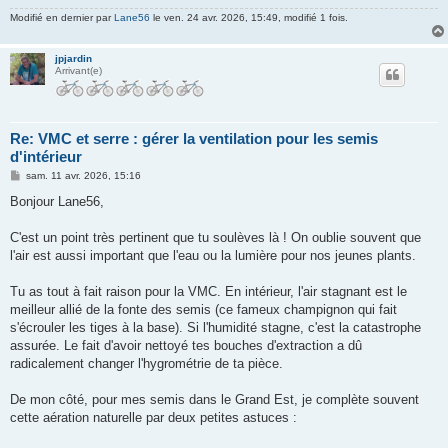
Modifié en dernier par
Lane56
le ven. 24 avr. 2026, 15:49, modifié 1 fois.
jpjardin
Arrivant(e)
Re: VMC et serre : gérer la ventilation pour les semis
d'intérieur
M
sam. 11 avr. 2026, 15:16
e
s
Bonjour Lane56,
s
a
g
C'est un point très pertinent que tu soulèves là ! On oublie souvent que
e
l'air est aussi important que l'eau ou la lumière pour nos jeunes plants.
Tu as tout à fait raison pour la VMC. En intérieur, l'air stagnant est le
meilleur allié de la fonte des semis (ce fameux champignon qui fait
s'écrouler les tiges à la base). Si l'humidité stagne, c'est la catastrophe
assurée. Le fait d'avoir nettoyé tes bouches d'extraction a dû
radicalement changer l'hygrométrie de ta pièce.
De mon côté, pour mes semis dans le Grand Est, je complète souvent
cette aération naturelle par deux petites astuces :