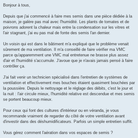
e
s
Bonjour à tous,
s
a
g
Depuis que j'ai commencé à faire mes semis dans une pièce dédiée à la
e
maison, je galère pas mal avec l'humidité. Les plants de tomates et de
poivrons adorent la chaleur mais entre la condensation sur les vitres et
l'air stagnant, j'ai eu pas mal de fonte des semis l'an dernier.
Un voisin qui est dans le bâtiment m'a expliqué que le problème venait
sûrement de ma ventilation. Il m'a conseillé de faire vérifier ma VMC
parce qu'apparemment une VMC mal entretenue ne brasse plus assez
d'air et l'humidité s'accumule. J'avoue que je n'avais jamais pensé à faire
contrôler ça.
J'ai fait venir un technicien spécialisé dans l'entretien de systèmes de
ventilation et effectivement mes bouches étaient quasiment bouchées par
la poussière. Depuis le nettoyage et le réglage des débits, c'est le jour et
la nuit : l'air circule mieux, l'humidité relative est descendue et mes semis
se portent beaucoup mieux.
Pour ceux qui font des cultures d'intérieur ou en véranda, je vous
recommande vraiment de regarder du côté de votre ventilation avant
d'investir dans des déshumidificateurs. Parfois un simple entretien suffit.
Vous gérez comment l'aération dans vos espaces de semis ?