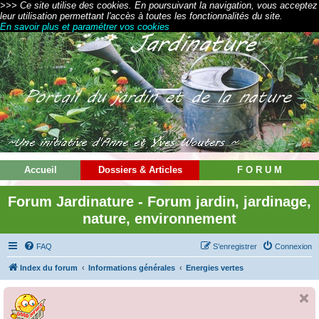
>>> Ce site utilise des cookies. En poursuivant la navigation, vous acceptez
leur utilisation permettant l'accès à toutes les fonctionnalités du site.
En savoir plus et paramétrer vos cookies
Accueil
Dossiers & Articles
F O R U M
Forum Jardinature - Forum jardin, jardinage,
nature, environnement
FAQ
S’enregistrer
Connexion
Index du forum
Informations générales
Energies vertes