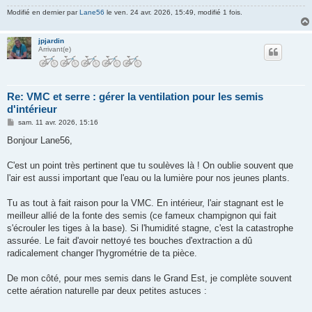
Modifié en dernier par
Lane56
le ven. 24 avr. 2026, 15:49, modifié 1 fois.
jpjardin
Arrivant(e)
Re: VMC et serre : gérer la ventilation pour les semis
d'intérieur
M
sam. 11 avr. 2026, 15:16
e
s
Bonjour Lane56,
s
a
g
C'est un point très pertinent que tu soulèves là ! On oublie souvent que
e
l'air est aussi important que l'eau ou la lumière pour nos jeunes plants.
Tu as tout à fait raison pour la VMC. En intérieur, l'air stagnant est le
meilleur allié de la fonte des semis (ce fameux champignon qui fait
s'écrouler les tiges à la base). Si l'humidité stagne, c'est la catastrophe
assurée. Le fait d'avoir nettoyé tes bouches d'extraction a dû
radicalement changer l'hygrométrie de ta pièce.
De mon côté, pour mes semis dans le Grand Est, je complète souvent
cette aération naturelle par deux petites astuces :