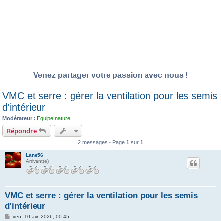
Venez partager votre passion avec nous !
VMC et serre : gérer la ventilation pour les semis
d'intérieur
Modérateur :
Equipe nature
Répondre
2 messages • Page
1
sur
1
Lane56
Arrivant(e)
VMC et serre : gérer la ventilation pour les semis
d'intérieur
M
ven. 10 avr. 2026, 00:45