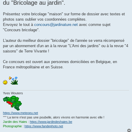
du "Bricolage au jardin".
a
g
e
Présentez votre bricolage "maison" sur forme de dossier avec textes et
photos sans oublier vos coordonnées complètes.
Envoyez le tout à
concours@jardinature.net
avec comme sujet
"Concours bricolage".
L'auteur du meilleur dossier "bricolage" de l'année se verra récompensé
par un abonnement d'un an à la revue "L'Ami des jardins" ou à la revue "4
saisons" de Terre Vivante !
Ce concours est ouvert aux personnes domiciliées en Belgique, en
France métropolitaine et en Suisse.
Yves Wouters
https://www.meteoeu.net
°°° La terre n'est pas une poubelle, alors vivons en harmonie avec elle !
Jardin des Haies
:
https://www.jardindeshaies.be
Photographie
:
https://www.fandephoto.net