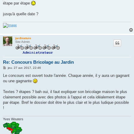
g
étape par étape
e
jusqu'à quelle date ?
jardinature
Site Admin
Re: Concours Bricolage au Jardin
M
jeu. 27 avr. 2017, 22:46
e
s
Le concours est ouvert toute l'année. Chaque année, il y aura un gagnant
s
ou une gagnante
a
g
e
Textes ? étapes ? bah oui, il faut expliquer son bricolage maison le plus
clairement possible avec des photos à l'appui et cela idéalement étape
par étape. Bref le dossier doit être le plus clair et le plus ludique possible
!
Yves Wouters