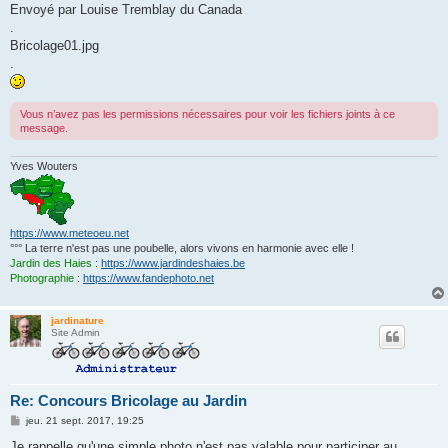
s
Envoyé par Louise Tremblay du Canada
s
.
a
g
Bricolage01.jpg
e
.
Vous n’avez pas les permissions nécessaires pour voir les fichiers joints à ce
message.
Yves Wouters
https://www.meteoeu.net
°°° La terre n'est pas une poubelle, alors vivons en harmonie avec elle !
Jardin des Haies
:
https://www.jardindeshaies.be
Photographie
:
https://www.fandephoto.net
jardinature
Site Admin
Re: Concours Bricolage au Jardin
M
jeu. 21 sept. 2017, 19:25
e
s
Je rappelle qu'une simple photo n'est pas valable pour participer au