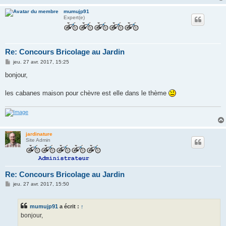
mumujp91
Expert(e)
Re: Concours Bricolage au Jardin
M
jeu. 27 avr. 2017, 15:25
e
s
bonjour,
s
a
g
les cabanes maison pour chèvre est elle dans le thème
e
jardinature
Site Admin
Re: Concours Bricolage au Jardin
M
jeu. 27 avr. 2017, 15:50
e
s
s
mumujp91
a écrit :
↑
a
g
bonjour,
e