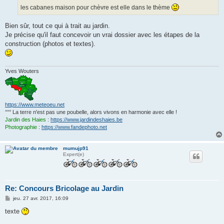
les cabanes maison pour chèvre est elle dans le thème
Bien sûr, tout ce qui à trait au jardin.
Je précise qu'il faut concevoir un vrai dossier avec les étapes de la
construction (photos et textes).
Yves Wouters
https://www.meteoeu.net
°°° La terre n'est pas une poubelle, alors vivons en harmonie avec elle !
Jardin des Haies
:
https://www.jardindeshaies.be
Photographie
:
https://www.fandephoto.net
mumujp91
Expert(e)
Re: Concours Bricolage au Jardin
M
jeu. 27 avr. 2017, 16:09
e
s
texte
s
a