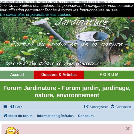
Concours divers dans le domaine du jardin, de l'environnement et de la nature" />
>>> Ce site utilise des cookies. En poursuivant la navigation, vous acceptez
leur utilisation permettant l'accès à toutes les fonctionnalités du site.
En savoir plus et paramétrer vos cookies
Accueil
Dossiers & Articles
F O R U M
Forum Jardinature - Forum jardin, jardinage,
nature, environnement
FAQ
S’enregistrer
Connexion
Index du forum
Informations générales
Concours