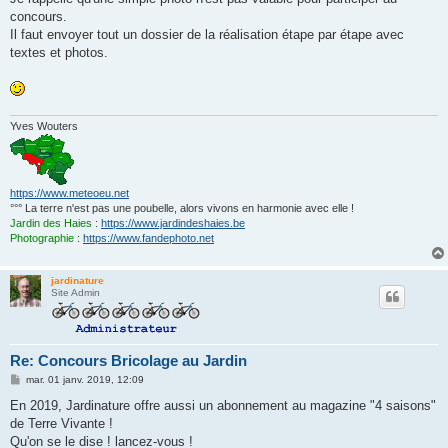
s
concours.
a
g
Il faut envoyer tout un dossier de la réalisation étape par étape avec
e
textes et photos.
Yves Wouters
https://www.meteoeu.net
°°° La terre n'est pas une poubelle, alors vivons en harmonie avec elle !
Jardin des Haies
:
https://www.jardindeshaies.be
Photographie
:
https://www.fandephoto.net
jardinature
Site Admin
Re: Concours Bricolage au Jardin
M
mar. 01 janv. 2019, 12:09
e
s
En 2019, Jardinature offre aussi un abonnement au magazine "4 saisons"
s
de Terre Vivante !
a
g
Qu'on se le dise ! lancez-vous !