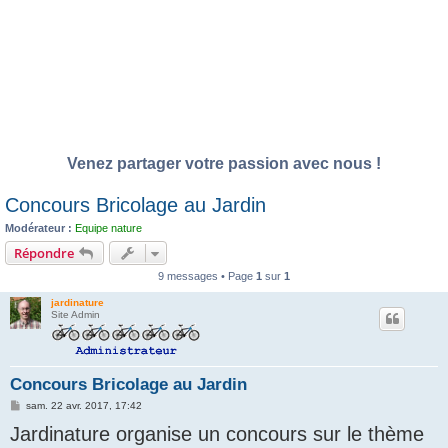
Venez partager votre passion avec nous !
Concours Bricolage au Jardin
Modérateur :
Equipe nature
Répondre
9 messages • Page
1
sur
1
jardinature
Site Admin
Concours Bricolage au Jardin
M
sam. 22 avr. 2017, 17:42
e
Jardinature organise un concours sur le thème
s
s