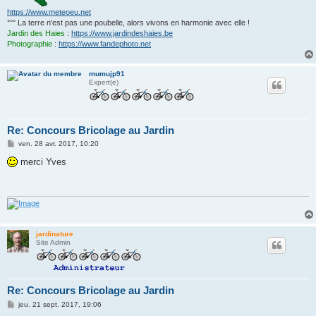
https://www.meteoeu.net
°°° La terre n'est pas une poubelle, alors vivons en harmonie avec elle !
Jardin des Haies
:
https://www.jardindeshaies.be
Photographie
:
https://www.fandephoto.net
mumujp91
Expert(e)
Re: Concours Bricolage au Jardin
M
ven. 28 avr. 2017, 10:20
e
s
merci Yves
s
a
g
e
jardinature
Site Admin
Re: Concours Bricolage au Jardin
M
jeu. 21 sept. 2017, 19:06
e