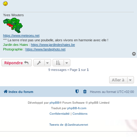
e
Yves Wouters
https://www.meteoeu.net
°°° La terre n'est pas une poubelle, alors vivons en harmonie avec elle !
Jardin des Haies
:
https://www.jardindeshaies.be
Photographie
:
https://www.fandephoto.net
Répondre
9 messages • Page
1
sur
1
Aller à
Index du forum
Heures au format
UTC+02:00
Développé par
phpBB
® Forum Software © phpBB Limited
Traduit par
phpBB-fr.com
Confidentialité
|
Conditions
Tweets de @Jardinaturenet