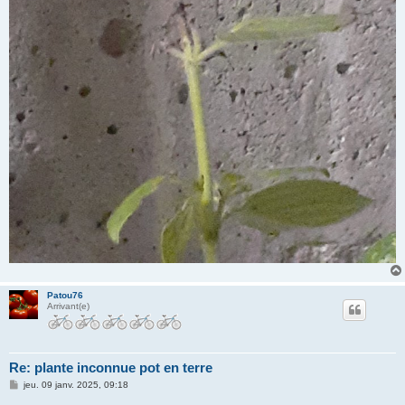
Patou76
Arrivant(e)
Re: plante inconnue pot en terre
M
jeu. 09 janv. 2025, 09:18
e