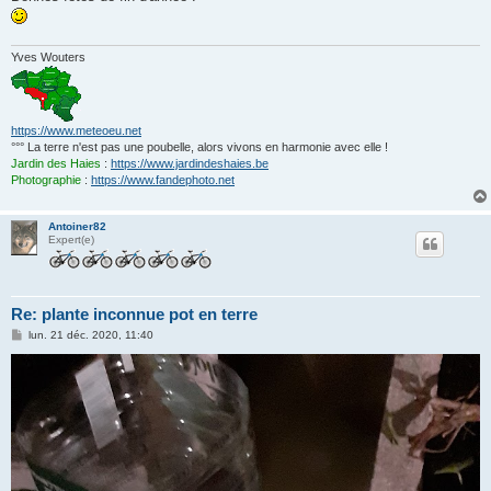
Yves Wouters
https://www.meteoeu.net
°°° La terre n'est pas une poubelle, alors vivons en harmonie avec elle !
Jardin des Haies
:
https://www.jardindeshaies.be
Photographie
:
https://www.fandephoto.net
Antoiner82
Expert(e)
Re: plante inconnue pot en terre
M
lun. 21 déc. 2020, 11:40
e
s
s
a
g
e