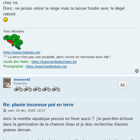
chez toi.
Donc, ne jamais retirer la neige mais la laisser fondre avec le dégel
naturel.
Yves Wouters
https://www.meteoeu.net
°°° La terre n'est pas une poubelle, alors vivons en harmonie avec elle !
Jardin des Haies
:
https://www.jardindeshaies.be
Photographie
:
https://www.fandephoto.net
Antoiner82
Expert(e)
Re: plante inconnue pot en terre
M
sam. 19 déc. 2020, 18:17
e
s
donc la menthe aquatique pousse en hiver aussi ?. j'ai peut-être échoué
s
dans la germination de la chanvre d'eau et je dois rechercher d'autres
a
g
graines demain.
e