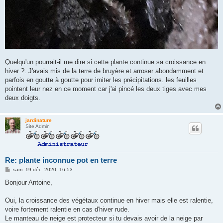
Quelqu'un pourrait-il me dire si cette plante continue sa croissance en
hiver ?. J'avais mis de la terre de bruyère et arroser abondamment et
parfois en goutte à goutte pour imiter les précipitations. les feuilles
pointent leur nez en ce moment car j'ai pincé les deux tiges avec mes
deux doigts.
jardinature
Site Admin
Re: plante inconnue pot en terre
M
sam. 19 déc. 2020, 16:53
e
s
Bonjour Antoine,
s
a
g
Oui, la croissance des végétaux continue en hiver mais elle est ralentie,
e
voire fortement ralentie en cas d'hiver rude.
Le manteau de neige est protecteur si tu devais avoir de la neige par