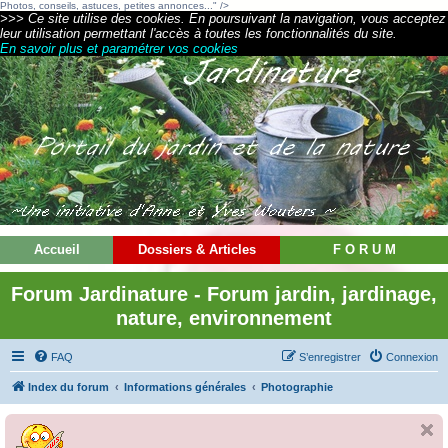
Photos, conseils, astuces, petites annonces..." />
>>> Ce site utilise des cookies. En poursuivant la navigation, vous acceptez
leur utilisation permettant l'accès à toutes les fonctionnalités du site.
En savoir plus et paramétrer vos cookies
Accueil
Dossiers & Articles
F O R U M
Forum Jardinature - Forum jardin, jardinage,
nature, environnement
FAQ
S’enregistrer
Connexion
Index du forum
Informations générales
Photographie