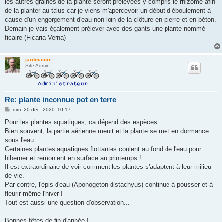
les autres graines de la plante seront prélevées y compris le rhizome afin
de la planter au talus car je viens m'apercevoir un début d’éboulement à
cause d'un engorgement d'eau non loin de la clôture en pierre et en béton.
Demain je vais également prélever avec des gants une plante nommé
ficaire (Ficaria Verna)
jardinature
Site Admin
Re: plante inconnue pot en terre
M
dim. 20 déc. 2020, 10:17
e
s
Pour les plantes aquatiques, ca dépend des espèces.
s
Bien souvent, la partie aérienne meurt et la plante se met en dormance
a
g
sous l'eau.
e
Certaines plantes aquatiques flottantes coulent au fond de l'eau pour
hiberner et remontent en surface au printemps !
Il est extraordinaire de voir comment les plantes s'adaptent à leur milieu
de vie.
Par contre, l'épis d'eau (Aponogeton distachyus) continue à pousser et à
fleurir même l'hiver !
Tout est aussi une question d'observation...
Bonnes fêtes de fin d'année !