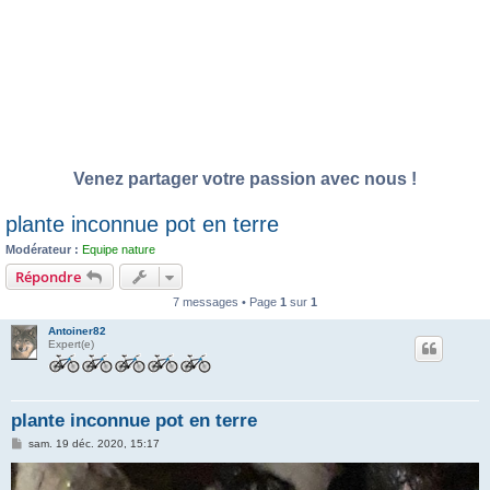
Venez partager votre passion avec nous !
plante inconnue pot en terre
Modérateur :
Equipe nature
Répondre
7 messages • Page
1
sur
1
Antoiner82
Expert(e)
plante inconnue pot en terre
M
sam. 19 déc. 2020, 15:17
e
s
s