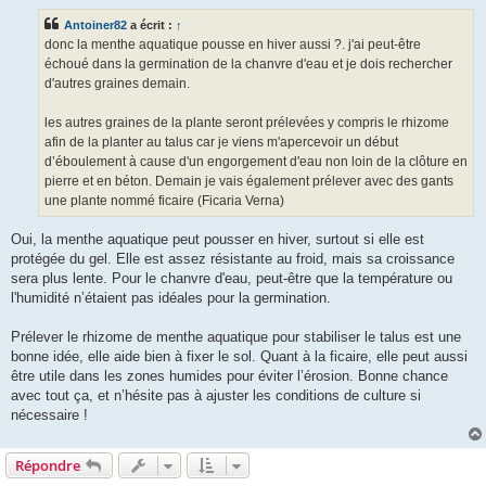
s
s
Antoiner82
a écrit :
↑
a
g
donc la menthe aquatique pousse en hiver aussi ?. j'ai peut-être
e
échoué dans la germination de la chanvre d'eau et je dois rechercher
d'autres graines demain.
les autres graines de la plante seront prélevées y compris le rhizome
afin de la planter au talus car je viens m'apercevoir un début
d’éboulement à cause d'un engorgement d'eau non loin de la clôture en
pierre et en béton. Demain je vais également prélever avec des gants
une plante nommé ficaire (Ficaria Verna)
Oui, la menthe aquatique peut pousser en hiver, surtout si elle est
protégée du gel. Elle est assez résistante au froid, mais sa croissance
sera plus lente. Pour le chanvre d'eau, peut-être que la température ou
l'humidité n’étaient pas idéales pour la germination.
Prélever le rhizome de menthe aquatique pour stabiliser le talus est une
bonne idée, elle aide bien à fixer le sol. Quant à la ficaire, elle peut aussi
être utile dans les zones humides pour éviter l’érosion. Bonne chance
avec tout ça, et n’hésite pas à ajuster les conditions de culture si
nécessaire !
Répondre