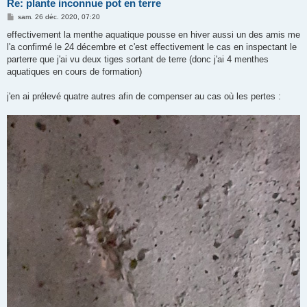
Re: plante inconnue pot en terre
M
sam. 26 déc. 2020, 07:20
e
s
effectivement la menthe aquatique pousse en hiver aussi un des amis me
s
l'a confirmé le 24 décembre et c'est effectivement le cas en inspectant le
a
g
parterre que j'ai vu deux tiges sortant de terre (donc j'ai 4 menthes
e
aquatiques en cours de formation)
j'en ai prélevé quatre autres afin de compenser au cas où les pertes :