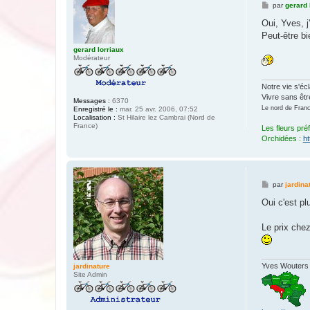
M
par
gerard 
e
s
Oui, Yves, j
s
Peut-être bi
a
g
gerard lorriaux
e
Modérateur
Notre vie s'éc
Vivre sans être
Messages :
6370
Le nord de France
Enregistré le :
mar. 25 avr. 2006, 07:52
Localisation :
St Hilaire lez Cambrai (Nord de
France)
Les fleurs pré
Orchidées :
ht
M
par
jardina
e
s
Oui c'est pl
s
a
g
Le prix chez
e
Yves Wouters
jardinature
Site Admin