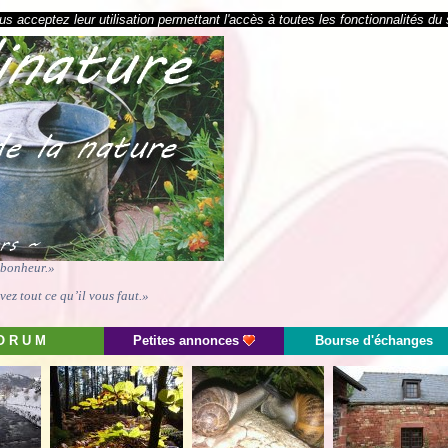
s acceptez leur utilisation permettant l'accès à toutes les fonctionnalités du 
e bonheur.»
ez tout ce qu’il vous faut.»
O R U M
Petites annonces
Bourse d'échanges