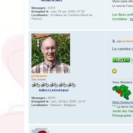
Vivre sans être
Le nord de France
Messages :
6370
Enregistré le :
mar. 25 avr. 2006, 07:52
Les fleurs pré
Localisation :
St Hilaire lez Cambrai (Nord de
France)
Orchidées :
ht
M
par
jardina
e
s
La caméra d
s
a
g
h
e
jardinature
Site Admin
Yves Wouters
Messages :
6578
Enregistré le :
ven. 18 févr. 2005, 11:47
https://www.m
Localisation :
Hainaut - Belgique
°°° La terre n
Jardin des Ha
Photographie