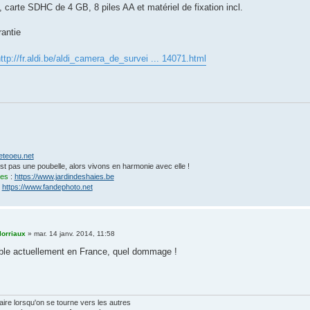
, carte SDHC de 4 GB, 8 piles AA et matériel de fixation incl.
rantie
ttp://fr.aldi.be/aldi_camera_de_survei ... 14071.html
eteoeu.net
'est pas une poubelle, alors vivons en harmonie avec elle !
ies
:
https://www.jardindeshaies.be
:
https://www.fandephoto.net
lorriaux
»
mar. 14 janv. 2014, 11:58
ble actuellement en France, quel dommage !
laire lorsqu'on se tourne vers les autres