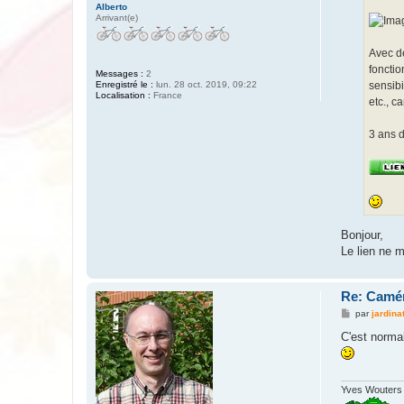
Alberto
Arrivant(e)
Avec dé
fonctio
Messages :
2
Enregistré le :
lun. 28 oct. 2019, 09:22
sensibi
Localisation :
France
etc., c
3 ans d
Bonjour,
Le lien ne 
Re: Camér
M
par
jardina
e
s
C'est normal
s
a
g
e
Yves Wouters