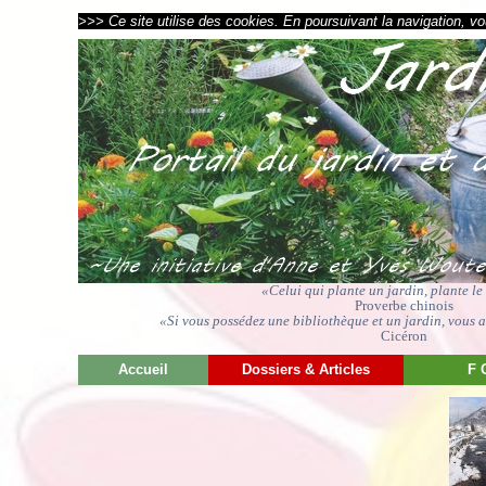
>>> Ce site utilise des cookies. En poursuivant la navigation, vou
«Celui qui plante un jardin, plante l
Proverbe chinois
«Si vous possédez une bibliothèque et un jardin, vous av
Cicéron
Accueil
Dossiers & Articles
F 