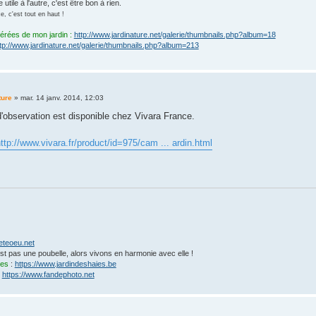
 utile à l'autre, c'est être bon à rien.
, c'est tout en haut !
férées de mon jardin :
http://www.jardinature.net/galerie/thumbnails.php?album=18
tp://www.jardinature.net/galerie/thumbnails.php?album=213
ture
»
mar. 14 janv. 2014, 12:03
'observation est disponible chez Vivara France.
ttp://www.vivara.fr/product/id=975/cam ... ardin.html
eteoeu.net
'est pas une poubelle, alors vivons en harmonie avec elle !
ies
:
https://www.jardindeshaies.be
:
https://www.fandephoto.net