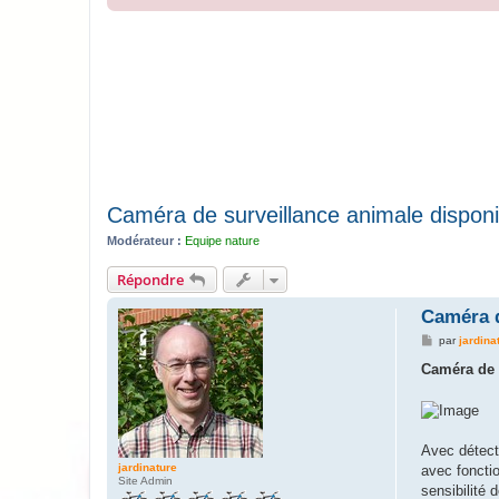
Caméra de surveillance animale disponi
Modérateur :
Equipe nature
Répondre
Caméra d
M
par
jardina
e
s
Caméra de 
s
a
g
e
Avec détect
jardinature
avec foncti
Site Admin
sensibilité 