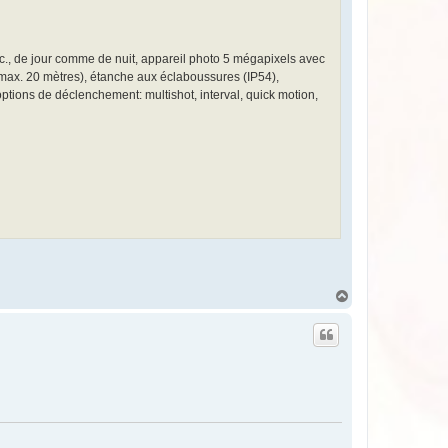
tc., de jour comme de nuit, appareil photo 5 mégapixels avec
 max. 20 mètres), étanche aux éclaboussures (IP54),
ptions de déclenchement: multishot, interval, quick motion,
H
a
u
t