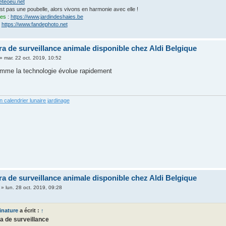
eteoeu.net
'est pas une poubelle, alors vivons en harmonie avec elle !
ies
:
https://www.jardindeshaies.be
:
https://www.fandephoto.net
a de surveillance animale disponible chez Aldi Belgique
»
mar. 22 oct. 2019, 10:52
omme la technologie évolue rapidement
n calendrier lunaire jardinage
a de surveillance animale disponible chez Aldi Belgique
»
lun. 28 oct. 2019, 09:28
inature
a écrit :
↑
 de surveillance