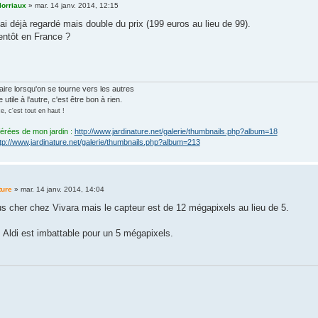
lorriaux
»
mar. 14 janv. 2014, 12:15
'ai déjà regardé mais double du prix (199 euros au lieu de 99).
entôt en France ?
laire lorsqu'on se tourne vers les autres
 utile à l'autre, c'est être bon à rien.
, c'est tout en haut !
férées de mon jardin :
http://www.jardinature.net/galerie/thumbnails.php?album=18
tp://www.jardinature.net/galerie/thumbnails.php?album=213
ture
»
mar. 14 janv. 2014, 14:04
us cher chez Vivara mais le capteur est de 12 mégapixels au lieu de 5.
 Aldi est imbattable pour un 5 mégapixels.