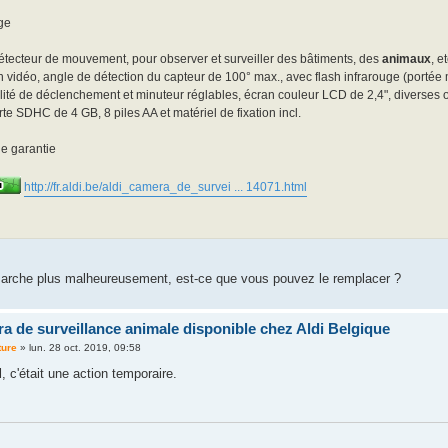
tecteur de mouvement, pour observer et surveiller des bâtiments, des
animaux
, e
n vidéo, angle de détection du capteur de 100° max., avec flash infrarouge (portée
lité de déclenchement et minuteur réglables, écran couleur LCD de 2,4", diverses o
arte SDHC de 4 GB, 8 piles AA et matériel de fixation incl.
e garantie
http://fr.aldi.be/aldi_camera_de_survei ... 14071.html
marche plus malheureusement, est-ce que vous pouvez le remplacer ?
a de surveillance animale disponible chez Aldi Belgique
ture
»
lun. 28 oct. 2019, 09:58
, c'était une action temporaire.