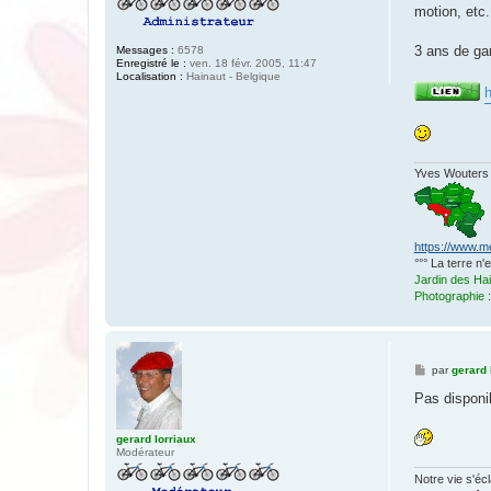
motion, etc.
3 ans de ga
Messages :
6578
Enregistré le :
ven. 18 févr. 2005, 11:47
Localisation :
Hainaut - Belgique
h
Yves Wouters
https://www.m
°°° La terre n
Jardin des Ha
Photographie
M
par
gerard 
e
s
Pas disponi
s
a
g
gerard lorriaux
e
Modérateur
Notre vie s'éc