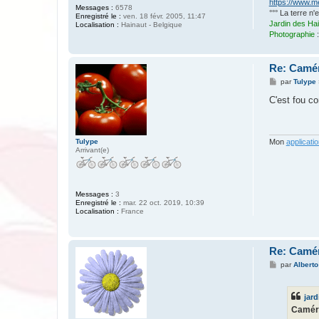
https://www.m
Messages :
6578
°°° La terre n
Enregistré le :
ven. 18 févr. 2005, 11:47
Jardin des Ha
Localisation :
Hainaut - Belgique
Photographie
Re: Camér
M
par
Tulype
e
s
C'est fou c
s
a
g
e
Tulype
Mon
applicatio
Arrivant(e)
Messages :
3
Enregistré le :
mar. 22 oct. 2019, 10:39
Localisation :
France
Re: Camér
M
par
Alberto
e
s
s
jard
a
g
Caméra
e