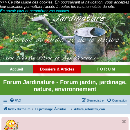
>>> Ce site utilise des cookies. En poursuivant la navigation, vous acceptez
leur utilisation permettant l'accès à toutes les fonctionnalités du site.
En savoir plus et paramétrer vos cookies
Accueil
Dossiers & Articles
F O R U M
Forum Jardinature - Forum jardin, jardinage,
nature, environnement
FAQ
S’enregistrer
Connexion
Index du forum
Le jardinage, évolution de nos jardins
Arbres, arbustes, conifères et fruitiers