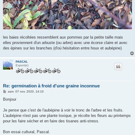
les baies récoltées ressemblent aux pommes par la petite taille mais
elles proviennent d'un arbuste (ou arbre) avec une écorse claire et avec
des épines sur les branches (d'où hésitation entre houx et aubépine)
PASCAL
Expert(e)
Re: germination à froid d'une graine inconnue
M
sam. 07 nov. 2020, 14:10
e
s
Bonjour
s
a
g
Je pense que c'est de l'aubépine à voir le tronc de l'arbre et les fruits.
e
L'aubépine n'est pas une plante toxique, je récolte les fleurs au printemps
pour les faire sécher et en faire des tisanes anti-stress.
Bon essai cultural, Pascal.