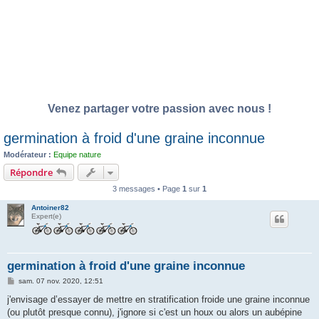
Venez partager votre passion avec nous !
germination à froid d'une graine inconnue
Modérateur :
Equipe nature
Répondre
3 messages • Page
1
sur
1
Antoiner82
Expert(e)
germination à froid d'une graine inconnue
M
sam. 07 nov. 2020, 12:51
e
s
j'envisage d’essayer de mettre en stratification froide une graine inconnue
s
(ou plutôt presque connu), j'ignore si c'est un houx ou alors un aubépine
a