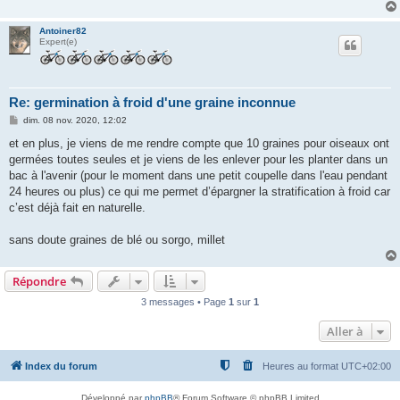
Antoiner82
Expert(e)
Re: germination à froid d'une graine inconnue
M
dim. 08 nov. 2020, 12:02
e
s
et en plus, je viens de me rendre compte que 10 graines pour oiseaux ont
s
germées toutes seules et je viens de les enlever pour les planter dans un
a
g
bac à l'avenir (pour le moment dans une petit coupelle dans l'eau pendant
e
24 heures ou plus) ce qui me permet d’épargner la stratification à froid car
c’est déjà fait en naturelle.
sans doute graines de blé ou sorgo, millet
Répondre
3 messages • Page
1
sur
1
Aller à
Index du forum
Heures au format
UTC+02:00
Développé par
phpBB
® Forum Software © phpBB Limited