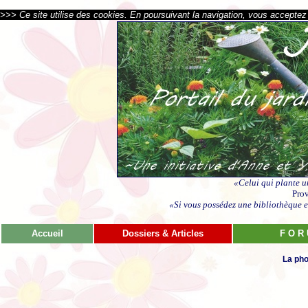
>>> Ce site utilise des cookies. En poursuivant la navigation, vous acceptez l
«Celui qui plante u
Prov
«Si vous possédez une bibliothèque et
Accueil
Dossiers & Articles
F O R
La pho