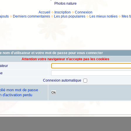
Photos nature
Accueil
Inscription
Connexion
ajouts
Derniers commentaires
Les plus populaires
Les mieux notées
Mes f
e nom d'utilisateur et votre mot de passe pour vous connecter
Attention votre navigateur n'accepte pas les cookies
sateur
se
Connexion automatique
ublié mon mot de passe
Ok
n d'activation perdu