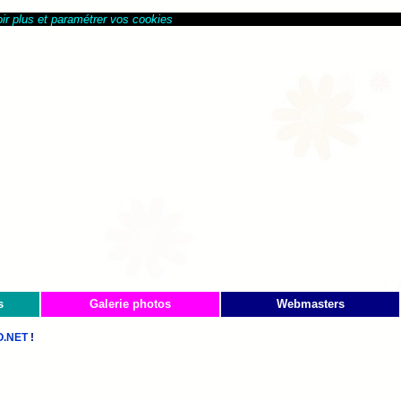
ir plus et paramétrer vos cookies
s
Galerie photos
Webmasters
.NET
!