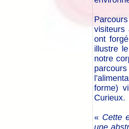
Parcours
visiteurs
ont forgé
illustre
notre cor
parcours
l’aliment
forme) v
Curieux.
«
Cette e
une abstr