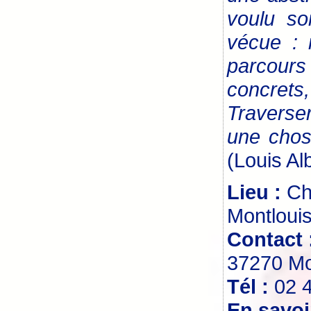
voulu so
vécue : 
parcours
concrets,
Traverse
une chos
(Louis Al
Lieu :
Ch
Montlouis
Contact 
37270 Mon
Tél :
02 
En savoi