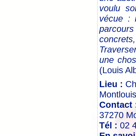
voulu so
vécue : 
parcours
concrets,
Traverse
une chos
(Louis Al
Lieu :
Ch
Montlouis
Contact 
37270 Mon
Tél :
02 
En savoi