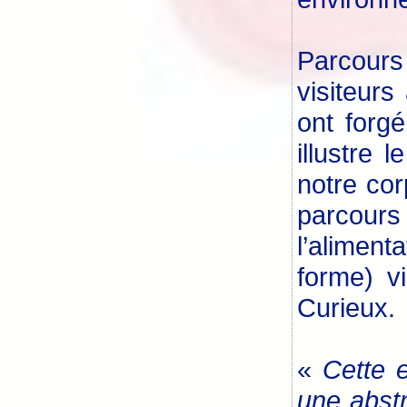
Parcours
visiteurs
ont forgé
illustre
notre cor
parcours
l’aliment
forme) v
Curieux.
«
Cette e
une abstr