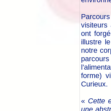
Parcours
visiteurs
ont forgé
illustre
notre cor
parcours
l’aliment
forme) v
Curieux.
«
Cette e
une abstr