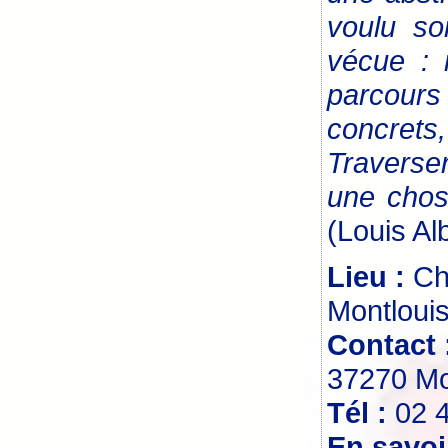
voulu so
vécue : 
parcours
concrets,
Traverse
une chos
(Louis Al
Lieu :
Ch
Montlouis
Contact 
37270 Mon
Tél :
02 
En savoi