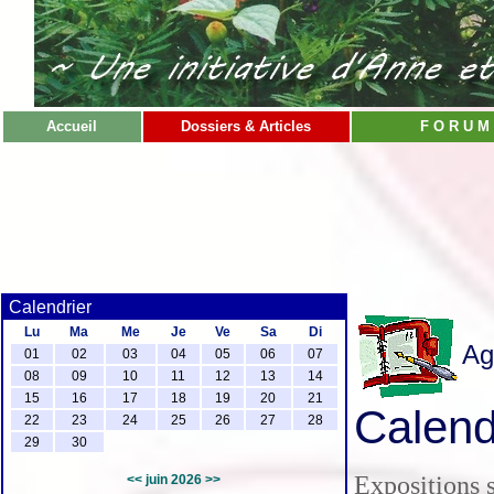
Accueil
Dossiers & Articles
F O R U M
Calendrier
Lu
Ma
Me
Je
Ve
Sa
Di
Ag
01
02
03
04
05
06
07
08
09
10
11
12
13
14
15
16
17
18
19
20
21
Calend
22
23
24
25
26
27
28
29
30
Expositions s
<<
juin 2026
>>