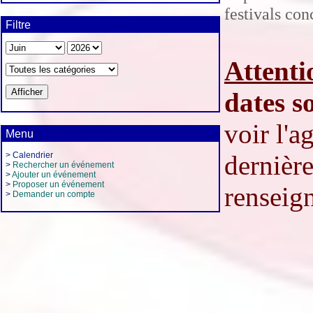
festivals co
Filtre
Attenti
dates s
voir l'
Menu
> Calendrier
dernière
>
Rechercher un événement
>
Ajouter un événement
>
Proposer un événement
renseign
>
Demander un compte