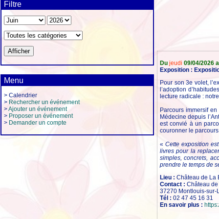
Filtre
Du
jeudi
09/04/2026 
Exposition : Exposit
Menu
Pour son 3e volet, l’e
l’adoption d’habitude
> Calendrier
lecture radicale : no
>
Rechercher un événement
>
Ajouter un événement
Parcours immersif en
>
Proposer un événement
Médecine depuis l’Anti
>
Demander un compte
est convié à un parco
couronner le parcours
«
Cette exposition est
livres pour la replac
simples, concrets, ac
prendre le temps de s
Lieu :
Château de La B
Contact :
Château de 
37270 Montlouis-sur-L
Tél :
02 47 45 16 31
En savoir plus :
https