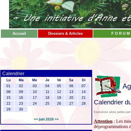
Accueil
Dossiers & Articles
F O R U M
Calendrier
Lu
Ma
Me
Je
Ve
Sa
Di
Ag
01
02
03
04
05
06
07
08
09
10
11
12
13
14
15
16
17
18
19
20
21
Calendrier du
22
23
24
25
26
27
28
29
30
Expositions salons jardins parc
<<
juin 2026
>>
Attention
: Les mise
déprogrammations de