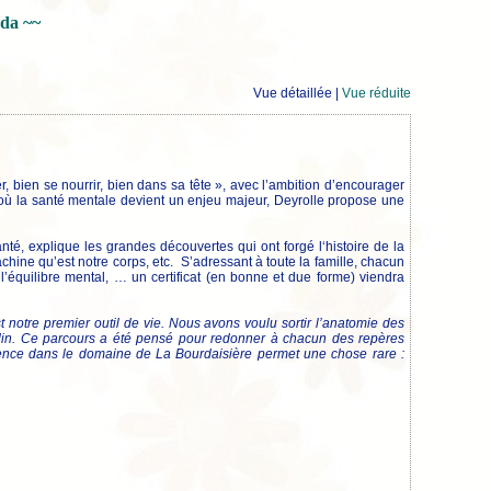
nda ~~
Vue détaillée |
Vue réduite
, bien se nourrir, bien dans sa tête », avec l’ambition d’encourager
t où la santé mentale devient un enjeu majeur, Deyrolle propose une
anté, explique les grandes découvertes qui ont forgé l‘histoire de la
chine qu’est notre corps, etc. S’adressant à toute la famille, chacun
’équilibre mental, … un certificat (en bonne et due forme) viendra
st notre premier outil de vie. Nous avons voulu sortir l’anatomie des
ardin. Ce parcours a été pensé pour redonner à chacun des repères
périence dans le domaine de La Bourdaisière permet une chose rare :