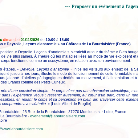
~~ Proposer un événement à l'age
au
dimanche
01/11/2026
de
10:00
à
18:00
ion « Deyrolle, Leçons d’anatomie » au Château de La Bourdaisière (France)
xposition « Deyrolle, Leçons d’anatomie » s’enrichit autour du thème « Bien bouger
s de vie plus saines. À l’heure où les maladies liées au mode de vie explosent e
tre corps fonctionne comme un écosystème, en relation avec son environnement.
 9 étapes,
« Deyrolle, Leçons d’anatomie »
initie les visiteurs aux enjeux de la S
quité jusqu’à nos jours, illustre le mode de fonctionnement de cette formidable ma
urs jalonné d’ateliers pédagogiques dédiés au mouvement, à l’alimentation et à l
 des Grands comme des Petits Curieux.
 née d’une conviction simple : le corps n’est pas une abstraction scientifique, c’e
er dans l’expérience vécue : ressentir autrement, au cœur d’un parc, dans un j
cessibles, en reliant le corps et sa perception en plein air. Traverser cette ex
e comprendre avec sérénité.
» (Louis Albert de Broglie)
ourdaisière, 25 Rue de la Bourdaisière, 37270 Montlouis-sur-Loire, France
La Bourdaisière -
evenement@labourdaisiere.com
oire
://www.labourdaisiere.com