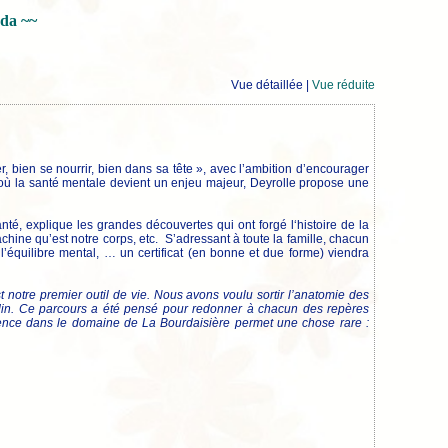
nda ~~
Vue détaillée |
Vue réduite
, bien se nourrir, bien dans sa tête », avec l’ambition d’encourager
t où la santé mentale devient un enjeu majeur, Deyrolle propose une
anté, explique les grandes découvertes qui ont forgé l‘histoire de la
chine qu’est notre corps, etc. S’adressant à toute la famille, chacun
’équilibre mental, … un certificat (en bonne et due forme) viendra
st notre premier outil de vie. Nous avons voulu sortir l’anatomie des
ardin. Ce parcours a été pensé pour redonner à chacun des repères
périence dans le domaine de La Bourdaisière permet une chose rare :