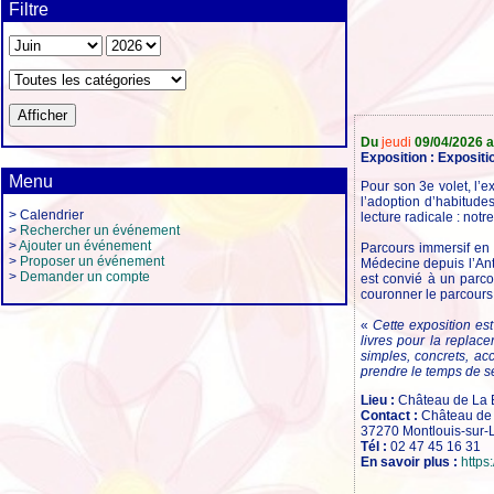
Filtre
Du
jeudi
09/04/2026 
Exposition : Exposit
Menu
Pour son 3e volet, l’e
l’adoption d’habitude
> Calendrier
lecture radicale : no
>
Rechercher un événement
>
Ajouter un événement
Parcours immersif en
>
Proposer un événement
Médecine depuis l’Anti
>
Demander un compte
est convié à un parco
couronner le parcours
«
Cette exposition est
livres pour la replac
simples, concrets, ac
prendre le temps de s
Lieu :
Château de La B
Contact :
Château de 
37270 Montlouis-sur-L
Tél :
02 47 45 16 31
En savoir plus :
https