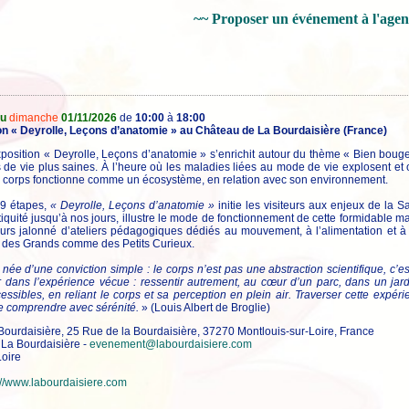
~~ Proposer un événement à l'age
au
dimanche
01/11/2026
de
10:00
à
18:00
ion « Deyrolle, Leçons d’anatomie » au Château de La Bourdaisière (France)
xposition « Deyrolle, Leçons d’anatomie » s’enrichit autour du thème « Bien bouger
s de vie plus saines. À l’heure où les maladies liées au mode de vie explosent e
tre corps fonctionne comme un écosystème, en relation avec son environnement.
 9 étapes,
« Deyrolle, Leçons d’anatomie »
initie les visiteurs aux enjeux de la S
quité jusqu’à nos jours, illustre le mode de fonctionnement de cette formidable ma
urs jalonné d’ateliers pédagogiques dédiés au mouvement, à l’alimentation et à l
 des Grands comme des Petits Curieux.
 née d’une conviction simple : le corps n’est pas une abstraction scientifique, c’e
er dans l’expérience vécue : ressentir autrement, au cœur d’un parc, dans un j
cessibles, en reliant le corps et sa perception en plein air. Traverser cette ex
e comprendre avec sérénité.
» (Louis Albert de Broglie)
ourdaisière, 25 Rue de la Bourdaisière, 37270 Montlouis-sur-Loire, France
La Bourdaisière -
evenement@labourdaisiere.com
oire
://www.labourdaisiere.com