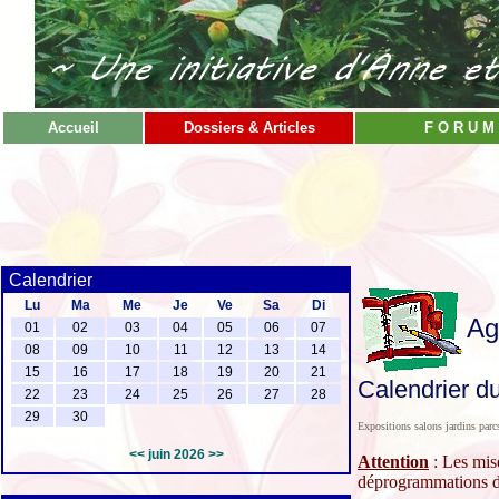
Accueil
Dossiers & Articles
F O R U M
Calendrier
Lu
Ma
Me
Je
Ve
Sa
Di
Ag
01
02
03
04
05
06
07
08
09
10
11
12
13
14
15
16
17
18
19
20
21
Calendrier du
22
23
24
25
26
27
28
29
30
Expositions salons jardins parc
<<
juin 2026
>>
Attention
: Les mise
déprogrammations de