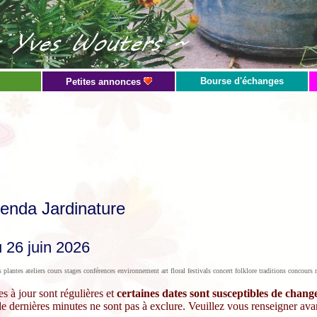
Bourse d'échanges
Petites annonces
enda Jardinature
 26 juin 2026
s plantes ateliers cours stages conférences environnement art floral festivals concert folklore traditions concou
s à jour sont régulières et
certaines dates sont susceptibles de chan
 dernières minutes ne sont pas à exclure. Veuillez vous renseigner ava