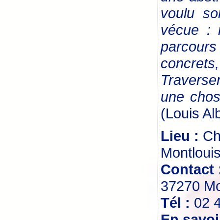
voulu so
vécue : 
parcours
concrets,
Traverse
une chos
(Louis Al
Lieu :
Ch
Montlouis
Contact 
37270 Mon
Tél :
02 
En savoi