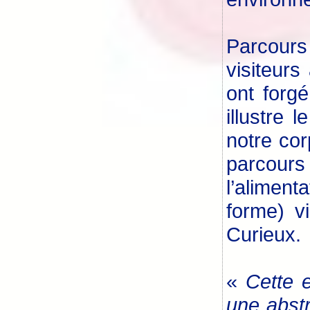
Parcours
visiteurs
ont forgé
illustre
notre cor
parcours
l’aliment
forme) v
Curieux.
«
Cette e
une abstr