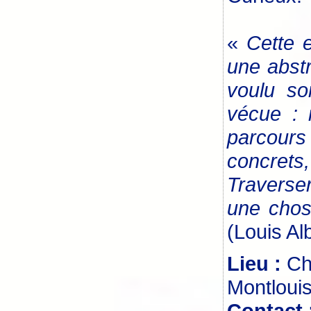
«
Cette e
une abstr
voulu so
vécue : 
parcours
concrets,
Traverse
une chos
(Louis Al
Lieu :
Ch
Montlouis
Contact 