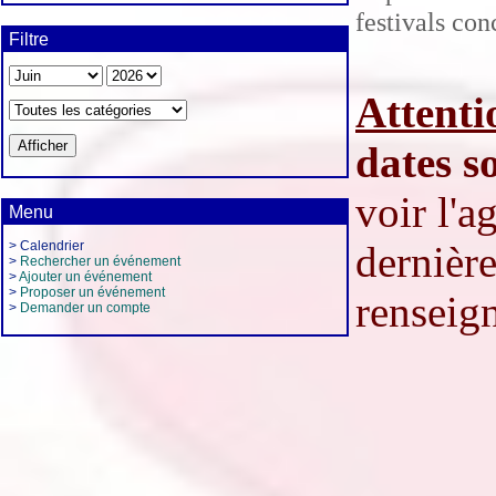
festivals co
Filtre
Attenti
dates s
voir l'
Menu
> Calendrier
dernière
>
Rechercher un événement
>
Ajouter un événement
>
Proposer un événement
renseign
>
Demander un compte