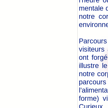
mentale d
notre co
environn
Parcours
visiteurs
ont forgé
illustre
notre cor
parcours
l’aliment
forme) v
Curieux.