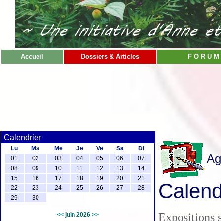
Accueil
Dossiers & Articles
F O R U M
Calendrier
Lu
Ma
Me
Je
Ve
Sa
Di
Ag
01
02
03
04
05
06
07
08
09
10
11
12
13
14
15
16
17
18
19
20
21
Calend
22
23
24
25
26
27
28
29
30
Expositions s
<<
juin 2026
>>