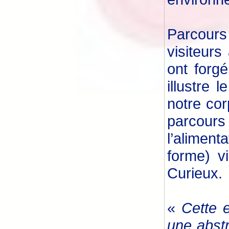
Parcours
visiteurs
ont forgé
illustre
notre cor
parcours
l’aliment
forme) v
Curieux.
«
Cette e
une abstr