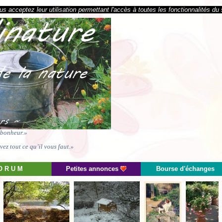
s acceptez leur utilisation permettant l'accès à toutes les fonctionnalités du 
e bonheur.»
ez tout ce qu’il vous faut.»
O R U M
Petites annonces
Bourse d'échanges