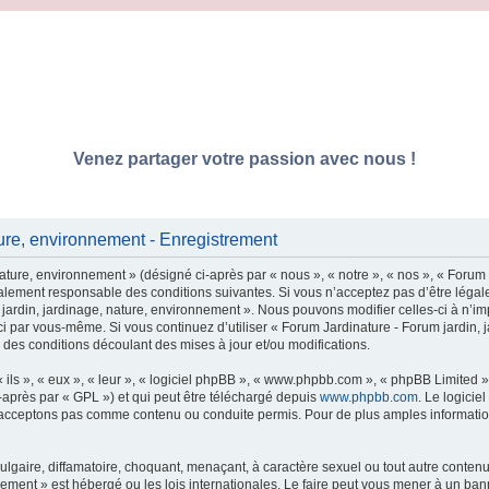
Venez partager votre passion avec nous !
ture, environnement - Enregistrement
ature, environnement » (désigné ci-après par « nous », « notre », « nos », « Forum 
également responsable des conditions suivantes. Si vous n’acceptez pas d’être légal
 jardin, jardinage, nature, environnement ». Nous pouvons modifier celles-ci à n’
es-ci par vous-même. Si vous continuez d’utiliser « Forum Jardinature - Forum jardi
 des conditions découlant des mises à jour et/ou modifications.
ls », « eux », « leur », « logiciel phpBB », « www.phpbb.com », « phpBB Limited »,
-après par « GPL ») et qui peut être téléchargé depuis
www.phpbb.com
. Le logicie
acceptons pas comme contenu ou conduite permis. Pour de plus amples informations
lgaire, diffamatoire, choquant, menaçant, à caractère sexuel ou tout autre contenu 
nement » est hébergé ou les lois internationales. Le faire peut vous mener à un ba