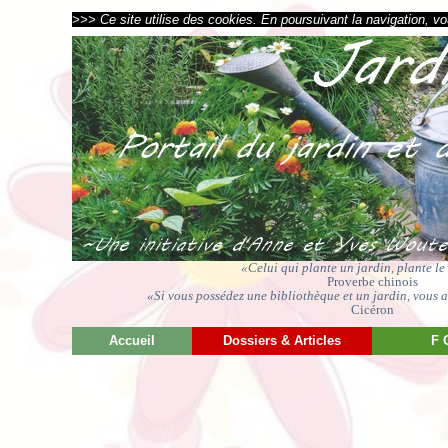
>>> Ce site utilise des cookies. En poursuivant la navigation, vou
«Celui qui plante un jardin, plante l
Proverbe chinois
«Si vous possédez une bibliothèque et un jardin, vous av
Cicéron
Accueil
Dossiers & Articles
F 