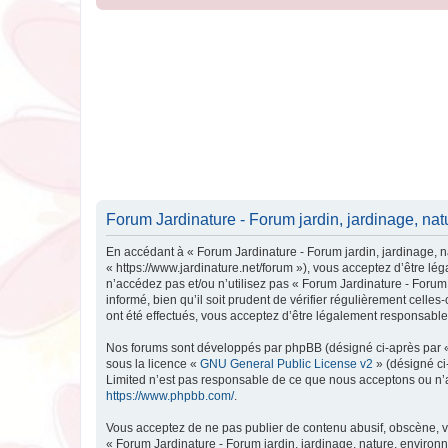
Forum Jardinature - Forum jardin, jardinage, na
En accédant à « Forum Jardinature - Forum jardin, jardinage, n
« https://www.jardinature.net/forum »), vous acceptez d’être l
n’accédez pas et/ou n’utilisez pas « Forum Jardinature - Forum
informé, bien qu’il soit prudent de vérifier régulièrement cell
ont été effectués, vous acceptez d’être légalement responsable
Nos forums sont développés par phpBB (désigné ci-après par « i
sous la licence «
GNU General Public License v2
» (désigné ci
Limited n’est pas responsable de ce que nous acceptons ou n’
https://www.phpbb.com/
.
Vous acceptez de ne pas publier de contenu abusif, obscène, vu
« Forum Jardinature - Forum jardin, jardinage, nature, environ