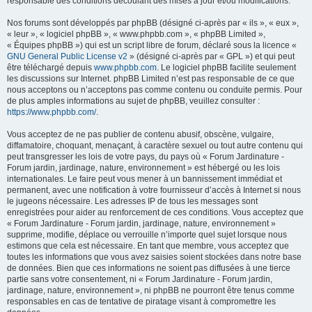
responsable des conditions découlant des mises à jour et/ou modifications.
Nos forums sont développés par phpBB (désigné ci-après par « ils », « eux »,
« leur », « logiciel phpBB », « www.phpbb.com », « phpBB Limited »,
« Équipes phpBB ») qui est un script libre de forum, déclaré sous la licence «
GNU General Public License v2
» (désigné ci-après par « GPL ») et qui peut
être téléchargé depuis
www.phpbb.com
. Le logiciel phpBB facilite seulement
les discussions sur Internet. phpBB Limited n’est pas responsable de ce que
nous acceptons ou n’acceptons pas comme contenu ou conduite permis. Pour
de plus amples informations au sujet de phpBB, veuillez consulter :
https://www.phpbb.com/
.
Vous acceptez de ne pas publier de contenu abusif, obscène, vulgaire,
diffamatoire, choquant, menaçant, à caractère sexuel ou tout autre contenu qui
peut transgresser les lois de votre pays, du pays où « Forum Jardinature -
Forum jardin, jardinage, nature, environnement » est hébergé ou les lois
internationales. Le faire peut vous mener à un bannissement immédiat et
permanent, avec une notification à votre fournisseur d’accès à Internet si nous
le jugeons nécessaire. Les adresses IP de tous les messages sont
enregistrées pour aider au renforcement de ces conditions. Vous acceptez que
« Forum Jardinature - Forum jardin, jardinage, nature, environnement »
supprime, modifie, déplace ou verrouille n’importe quel sujet lorsque nous
estimons que cela est nécessaire. En tant que membre, vous acceptez que
toutes les informations que vous avez saisies soient stockées dans notre base
de données. Bien que ces informations ne soient pas diffusées à une tierce
partie sans votre consentement, ni « Forum Jardinature - Forum jardin,
jardinage, nature, environnement », ni phpBB ne pourront être tenus comme
responsables en cas de tentative de piratage visant à compromettre les