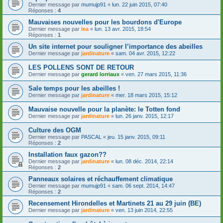
Dernier message par
mumujp91
«
lun. 22 juin 2015, 07:40
Réponses :
4
Mauvaises nouvelles pour les bourdons d'Europe
Dernier message par
lea
«
lun. 13 avr. 2015, 18:54
Réponses :
1
Un site internet pour souligner l’importance des abeilles
Dernier message par
jardinature
«
sam. 04 avr. 2015, 12:22
LES POLLENS SONT DE RETOUR
Dernier message par
gerard lorriaux
«
ven. 27 mars 2015, 11:36
Sale temps pour les abeilles !
Dernier message par
jardinature
«
mer. 18 mars 2015, 15:12
Mauvaise nouvelle pour la planète: le Totten fond
Dernier message par
jardinature
«
lun. 26 janv. 2015, 12:17
Culture des OGM
Dernier message par
PASCAL
«
jeu. 15 janv. 2015, 09:11
Réponses :
2
Installation faux gazon??
Dernier message par
jardinature
«
lun. 08 déc. 2014, 22:14
Réponses :
2
Panneaux solaires et réchauffement climatique
Dernier message par
mumujp91
«
sam. 06 sept. 2014, 14:47
Réponses :
2
Recensement Hirondelles et Martinets 21 au 29 juin (BE)
Dernier message par
jardinature
«
ven. 13 juin 2014, 22:55