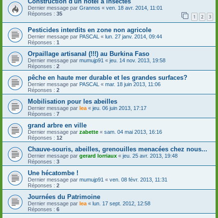
Construction d'un hôtel à insectes
Dernier message par
Grannos
«
ven. 18 avr. 2014, 11:01
Réponses :
35
1
2
3
Pesticides interdits en zone non agricole
Dernier message par
PASCAL
«
lun. 27 janv. 2014, 09:44
Réponses :
1
Orpaillage artisanal (!!!) au Burkina Faso
Dernier message par
mumujp91
«
jeu. 14 nov. 2013, 19:58
Réponses :
2
pêche en haute mer durable et les grandes surfaces?
Dernier message par
PASCAL
«
mar. 18 juin 2013, 11:06
Réponses :
2
Mobilisation pour les abeilles
Dernier message par
lea
«
jeu. 06 juin 2013, 17:17
Réponses :
7
grand arbre en ville
Dernier message par
zabette
«
sam. 04 mai 2013, 16:16
Réponses :
12
Chauve-souris, abeilles, grenouilles menacées chez nous...
Dernier message par
gerard lorriaux
«
jeu. 25 avr. 2013, 19:48
Réponses :
3
Une hécatombe !
Dernier message par
mumujp91
«
ven. 08 févr. 2013, 11:31
Réponses :
2
Journées du Patrimoine
Dernier message par
lea
«
lun. 17 sept. 2012, 12:58
Réponses :
6