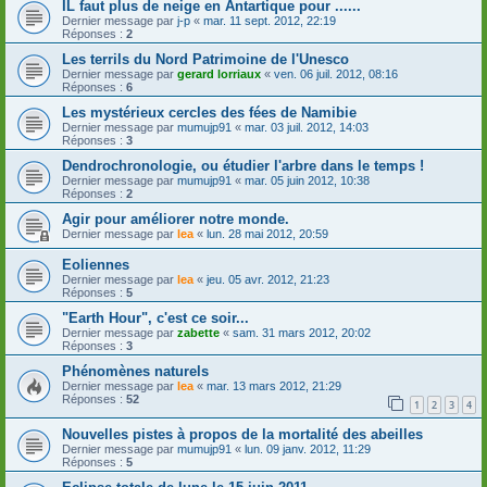
IL faut plus de neige en Antartique pour ......
Dernier message par
j-p
«
mar. 11 sept. 2012, 22:19
Réponses :
2
Les terrils du Nord Patrimoine de l'Unesco
Dernier message par
gerard lorriaux
«
ven. 06 juil. 2012, 08:16
Réponses :
6
Les mystérieux cercles des fées de Namibie
Dernier message par
mumujp91
«
mar. 03 juil. 2012, 14:03
Réponses :
3
Dendrochronologie, ou étudier l'arbre dans le temps !
Dernier message par
mumujp91
«
mar. 05 juin 2012, 10:38
Réponses :
2
Agir pour améliorer notre monde.
Dernier message par
lea
«
lun. 28 mai 2012, 20:59
Eoliennes
Dernier message par
lea
«
jeu. 05 avr. 2012, 21:23
Réponses :
5
"Earth Hour", c'est ce soir...
Dernier message par
zabette
«
sam. 31 mars 2012, 20:02
Réponses :
3
Phénomènes naturels
Dernier message par
lea
«
mar. 13 mars 2012, 21:29
Réponses :
52
1
2
3
4
Nouvelles pistes à propos de la mortalité des abeilles
Dernier message par
mumujp91
«
lun. 09 janv. 2012, 11:29
Réponses :
5