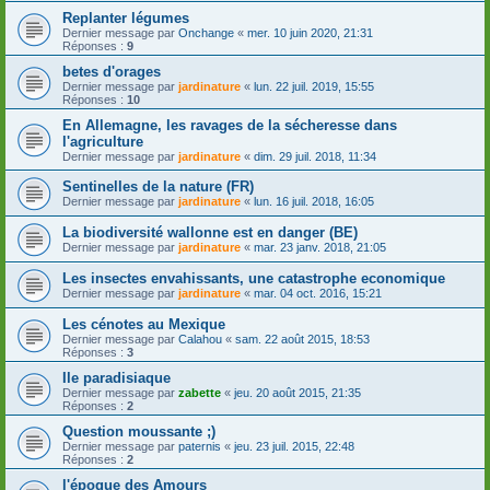
Replanter légumes
Dernier message par
Onchange
«
mer. 10 juin 2020, 21:31
Réponses :
9
betes d'orages
Dernier message par
jardinature
«
lun. 22 juil. 2019, 15:55
Réponses :
10
En Allemagne, les ravages de la sécheresse dans
l'agriculture
Dernier message par
jardinature
«
dim. 29 juil. 2018, 11:34
Sentinelles de la nature (FR)
Dernier message par
jardinature
«
lun. 16 juil. 2018, 16:05
La biodiversité wallonne est en danger (BE)
Dernier message par
jardinature
«
mar. 23 janv. 2018, 21:05
Les insectes envahissants, une catastrophe economique
Dernier message par
jardinature
«
mar. 04 oct. 2016, 15:21
Les cénotes au Mexique
Dernier message par
Calahou
«
sam. 22 août 2015, 18:53
Réponses :
3
Ile paradisiaque
Dernier message par
zabette
«
jeu. 20 août 2015, 21:35
Réponses :
2
Question moussante ;)
Dernier message par
paternis
«
jeu. 23 juil. 2015, 22:48
Réponses :
2
l'époque des Amours