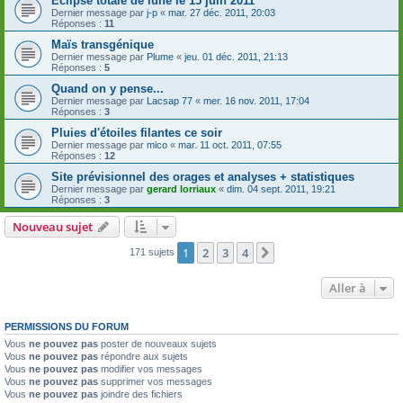
Eclipse totale de lune le 15 juin 2011
Dernier message par
j-p
«
mar. 27 déc. 2011, 20:03
Réponses :
11
Maïs transgénique
Dernier message par
Plume
«
jeu. 01 déc. 2011, 21:13
Réponses :
5
Quand on y pense...
Dernier message par
Lacsap 77
«
mer. 16 nov. 2011, 17:04
Réponses :
3
Pluies d'étoiles filantes ce soir
Dernier message par
mico
«
mar. 11 oct. 2011, 07:55
Réponses :
12
Site prévisionnel des orages et analyses + statistiques
Dernier message par
gerard lorriaux
«
dim. 04 sept. 2011, 19:21
Réponses :
3
Nouveau sujet
1
2
3
4
Suivante
171 sujets
Aller à
PERMISSIONS DU FORUM
Vous
ne pouvez pas
poster de nouveaux sujets
Vous
ne pouvez pas
répondre aux sujets
Vous
ne pouvez pas
modifier vos messages
Vous
ne pouvez pas
supprimer vos messages
Vous
ne pouvez pas
joindre des fichiers