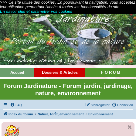
>>> Ce site utilise des cookies. En poursuivant la navigation, vous acceptez
leur utilisation permettant l'accès à toutes les fonctionnalités du site.
En savoir plus et paramétrer vos cookies
Accueil
Dossiers & Articles
F O R U M
Forum Jardinature - Forum jardin, jardinage,
nature, environnement
FAQ
S’enregistrer
Connexion
Index du forum
Nature, forêt, environnement
Environnement