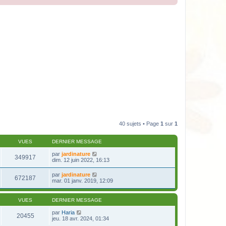
40 sujets • Page
1
sur
1
VUES
DERNIER MESSAGE
par
jardinature
349917
dim. 12 juin 2022, 16:13
par
jardinature
672187
mar. 01 janv. 2019, 12:09
VUES
DERNIER MESSAGE
par
Haria
20455
jeu. 18 avr. 2024, 01:34