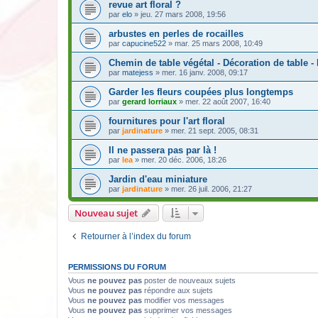
revue art floral ?
par
elo
» jeu. 27 mars 2008, 19:56
arbustes en perles de rocailles
par
capucine522
» mar. 25 mars 2008, 10:49
Chemin de table végétal - Décoration de table -
par
matejess
» mer. 16 janv. 2008, 09:17
Garder les fleurs coupées plus longtemps
par
gerard lorriaux
» mer. 22 août 2007, 16:40
fournitures pour l'art floral
par
jardinature
» mer. 21 sept. 2005, 08:31
Il ne passera pas par là !
par
lea
» mer. 20 déc. 2006, 18:26
Jardin d'eau miniature
par
jardinature
» mer. 26 juil. 2006, 21:27
Nouveau sujet
Retourner à l’index du forum
PERMISSIONS DU FORUM
Vous
ne pouvez pas
poster de nouveaux sujets
Vous
ne pouvez pas
répondre aux sujets
Vous
ne pouvez pas
modifier vos messages
Vous
ne pouvez pas
supprimer vos messages