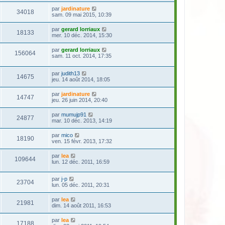
par
jardinature
34018
sam. 09 mai 2015, 10:39
par
gerard lorriaux
18133
mer. 10 déc. 2014, 15:30
par
gerard lorriaux
156064
sam. 11 oct. 2014, 17:35
par
judith13
14675
jeu. 14 août 2014, 18:05
par
jardinature
14747
jeu. 26 juin 2014, 20:40
par
mumujp91
24877
mar. 10 déc. 2013, 14:19
par
mico
18190
ven. 15 févr. 2013, 17:32
par
lea
109644
lun. 12 déc. 2011, 16:59
par
j-p
23704
lun. 05 déc. 2011, 20:31
par
lea
21981
dim. 14 août 2011, 16:53
par
lea
17188