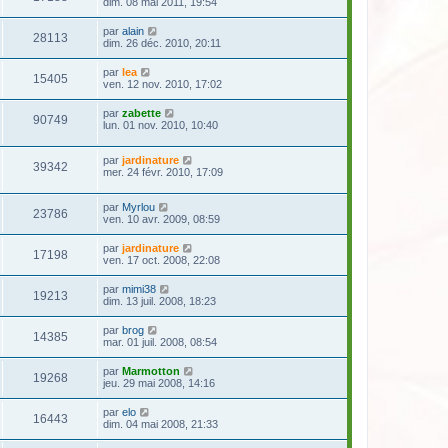
dim. 08 mai 2011, 19:54
par
alain
28113
dim. 26 déc. 2010, 20:11
par
lea
15405
ven. 12 nov. 2010, 17:02
par
zabette
90749
lun. 01 nov. 2010, 10:40
par
jardinature
39342
mer. 24 févr. 2010, 17:09
par
Myrlou
23786
ven. 10 avr. 2009, 08:59
par
jardinature
17198
ven. 17 oct. 2008, 22:08
par
mimi38
19213
dim. 13 juil. 2008, 18:23
par
brog
14385
mar. 01 juil. 2008, 08:54
par
Marmotton
19268
jeu. 29 mai 2008, 14:16
par
elo
16443
dim. 04 mai 2008, 21:33