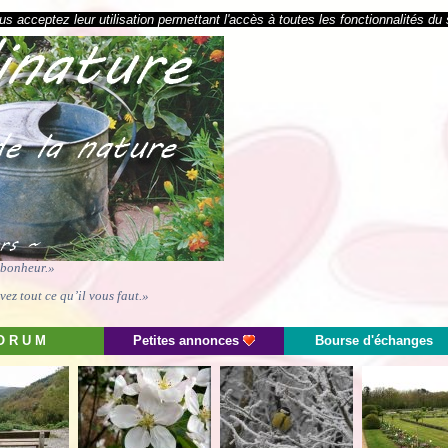
s acceptez leur utilisation permettant l'accès à toutes les fonctionnalités du 
e bonheur.»
ez tout ce qu’il vous faut.»
O R U M
Petites annonces
Bourse d'échanges