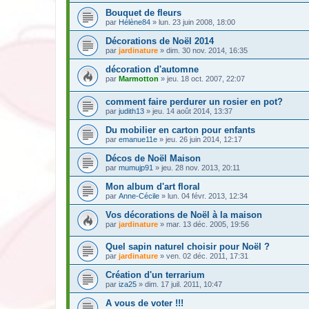
Bouquet de fleurs
par
Hélène84
» lun. 23 juin 2008, 18:00
Décorations de Noël 2014
par
jardinature
» dim. 30 nov. 2014, 16:35
décoration d'automne
par
Marmotton
» jeu. 18 oct. 2007, 22:07
comment faire perdurer un rosier en pot?
par
judith13
» jeu. 14 août 2014, 13:37
Du mobilier en carton pour enfants
par
emanue11e
» jeu. 26 juin 2014, 12:17
Décos de Noël Maison
par
mumujp91
» jeu. 28 nov. 2013, 20:11
Mon album d'art floral
par
Anne-Cécile
» lun. 04 févr. 2013, 12:34
Vos décorations de Noël à la maison
par
jardinature
» mar. 13 déc. 2005, 19:56
Quel sapin naturel choisir pour Noël ?
par
jardinature
» ven. 02 déc. 2011, 17:31
Création d'un terrarium
par
iza25
» dim. 17 juil. 2011, 10:47
A vous de voter !!!