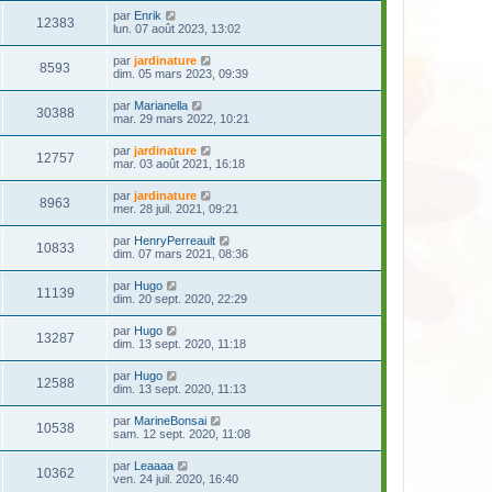
par
Enrik
12383
lun. 07 août 2023, 13:02
par
jardinature
8593
dim. 05 mars 2023, 09:39
par
Marianella
30388
mar. 29 mars 2022, 10:21
par
jardinature
12757
mar. 03 août 2021, 16:18
par
jardinature
8963
mer. 28 juil. 2021, 09:21
par
HenryPerreault
10833
dim. 07 mars 2021, 08:36
par
Hugo
11139
dim. 20 sept. 2020, 22:29
par
Hugo
13287
dim. 13 sept. 2020, 11:18
par
Hugo
12588
dim. 13 sept. 2020, 11:13
par
MarineBonsai
10538
sam. 12 sept. 2020, 11:08
par
Leaaaa
10362
ven. 24 juil. 2020, 16:40