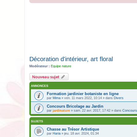
Décoration d'intérieur, art floral
Modérateur :
Equipe nature
Nouveau sujet
ANNONCES
Formation jardinier botaniste en ligne
par
Mima
» ven. 11 mars 2022, 10:14 » dans
Divers
Concours Bricolage au Jardin
par
jardinature
» sam. 22 avr. 2017, 17:42 » dans
Concours
SUJETS
Chasse au Trésor Artistique
par
Haria
» jeu. 18 avr. 2024, 01:34