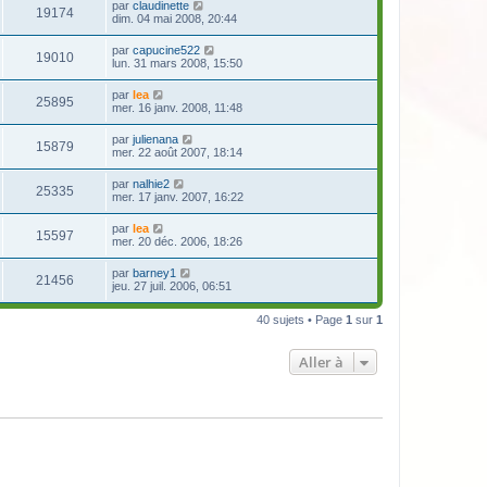
par
claudinette
19174
dim. 04 mai 2008, 20:44
par
capucine522
19010
lun. 31 mars 2008, 15:50
par
lea
25895
mer. 16 janv. 2008, 11:48
par
julienana
15879
mer. 22 août 2007, 18:14
par
nalhie2
25335
mer. 17 janv. 2007, 16:22
par
lea
15597
mer. 20 déc. 2006, 18:26
par
barney1
21456
jeu. 27 juil. 2006, 06:51
40 sujets • Page
1
sur
1
Aller à