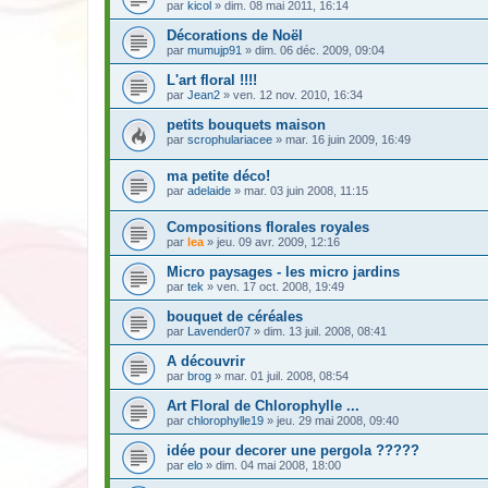
par
kicol
» dim. 08 mai 2011, 16:14
Décorations de Noël
par
mumujp91
» dim. 06 déc. 2009, 09:04
L'art floral !!!!
par
Jean2
» ven. 12 nov. 2010, 16:34
petits bouquets maison
par
scrophulariacee
» mar. 16 juin 2009, 16:49
ma petite déco!
par
adelaide
» mar. 03 juin 2008, 11:15
Compositions florales royales
par
lea
» jeu. 09 avr. 2009, 12:16
Micro paysages - les micro jardins
par
tek
» ven. 17 oct. 2008, 19:49
bouquet de céréales
par
Lavender07
» dim. 13 juil. 2008, 08:41
A découvrir
par
brog
» mar. 01 juil. 2008, 08:54
Art Floral de Chlorophylle ...
par
chlorophylle19
» jeu. 29 mai 2008, 09:40
idée pour decorer une pergola ?????
par
elo
» dim. 04 mai 2008, 18:00