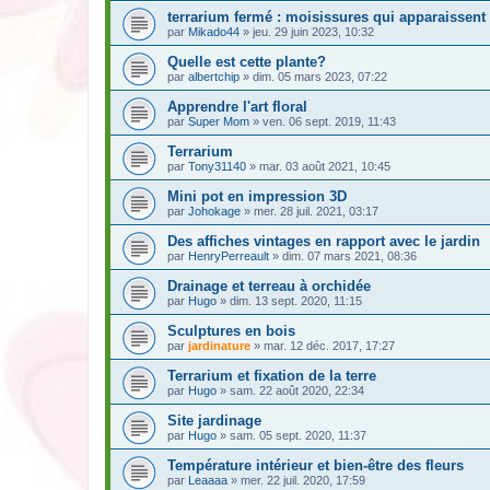
terrarium fermé : moisissures qui apparaissent
par
Mikado44
» jeu. 29 juin 2023, 10:32
Quelle est cette plante?
par
albertchip
» dim. 05 mars 2023, 07:22
Apprendre l'art floral
par
Super Mom
» ven. 06 sept. 2019, 11:43
Terrarium
par
Tony31140
» mar. 03 août 2021, 10:45
Mini pot en impression 3D
par
Johokage
» mer. 28 juil. 2021, 03:17
Des affiches vintages en rapport avec le jardin
par
HenryPerreault
» dim. 07 mars 2021, 08:36
Drainage et terreau à orchidée
par
Hugo
» dim. 13 sept. 2020, 11:15
Sculptures en bois
par
jardinature
» mar. 12 déc. 2017, 17:27
Terrarium et fixation de la terre
par
Hugo
» sam. 22 août 2020, 22:34
Site jardinage
par
Hugo
» sam. 05 sept. 2020, 11:37
Température intérieur et bien-être des fleurs
par
Leaaaa
» mer. 22 juil. 2020, 17:59