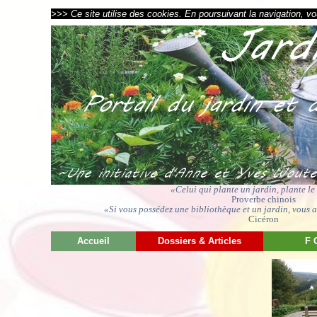
>>> Ce site utilise des cookies. En poursuivant la navigation, vou
«Celui qui plante un jardin, plante l
Proverbe chinois
«Si vous possédez une bibliothèque et un jardin, vous av
Cicéron
Accueil
Dossiers & Articles
F 