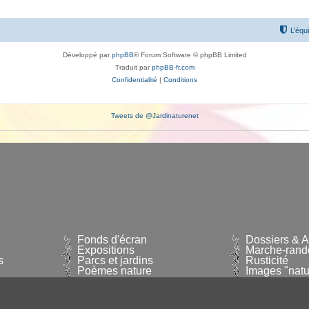
L’équ
Développé par
phpBB
® Forum Software © phpBB Limited
Traduit par
phpBB-fr.com
Confidentialité
|
Conditions
Tweets de @Jardinaturenet
Fonds d'écran
Dossiers & Ar
Expositions
Marche-rand
s
Parcs et jardins
Rusticité
Poèmes nature
Images "natu