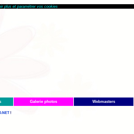
ir plus et paramétrer vos cookies
s
Galerie photos
Webmasters
.NET
!