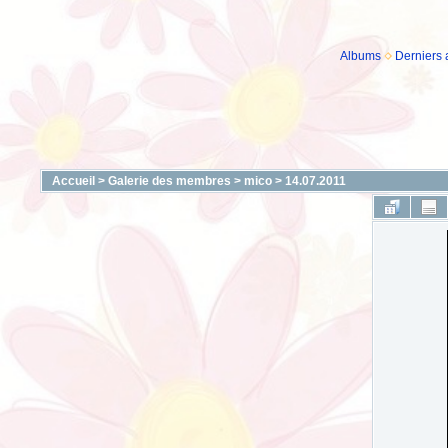
Albums
Derniers 
Accueil
>
Galerie des membres
>
mico
>
14.07.2011