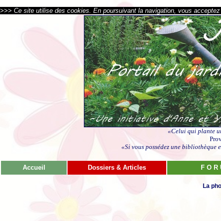
>>> Ce site utilise des cookies. En poursuivant la navigation, vous acceptez l
«Celui qui plante u
Prov
«Si vous possédez une bibliothèque et
Accueil
Dossiers & Articles
F O R
La pho