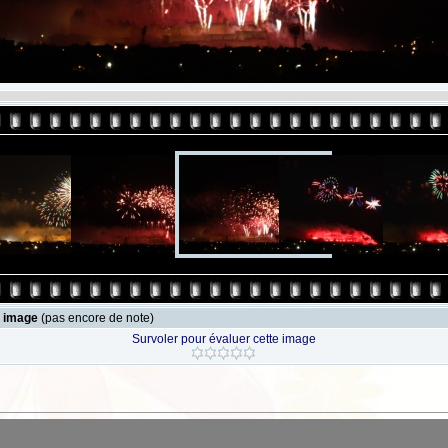
e image
(pas encore de note)
Survoler pour évaluer cette image