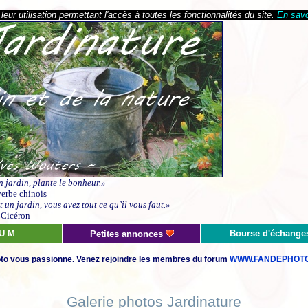
eur utilisation permettant l'accès à toutes les fonctionnalités du site.
En savo
n jardin, plante le bonheur.»
erbe chinois
 un jardin, vous avez tout ce qu’il vous faut.»
Cicéron
 U M
Bourse d'échange
Petites annonces
to vous passionne. Venez rejoindre les membres du forum
WWW.FANDEPHOTO
Galerie photos Jardinature