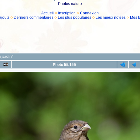
Photos nature
Accueil
Inscription
Connexion
ajouts
Derniers commentaires
Les plus populaires
Les mieux notées
Mes f
 jardin"
Photo 55/155