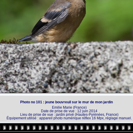
Photo no 101 : jeune bouvreuil sur le mur de mon jardin
Emilie Marie (France)
Date de prise de vue : 12 juin 2014
Lieu de prise de vue : jardin privé (Hautes-Pyrénées, France)
Équipement utilisé : appareil photo numérique réflex 16 Mpx, réglage manuel.