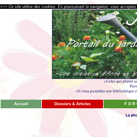
>>> Ce site utilise des cookies. En poursuivant la navigation, vous acceptez l
«Celui qui plante u
Prov
«Si vous possédez une bibliothèque et
Accueil
Dossiers & Articles
F O R
La pho