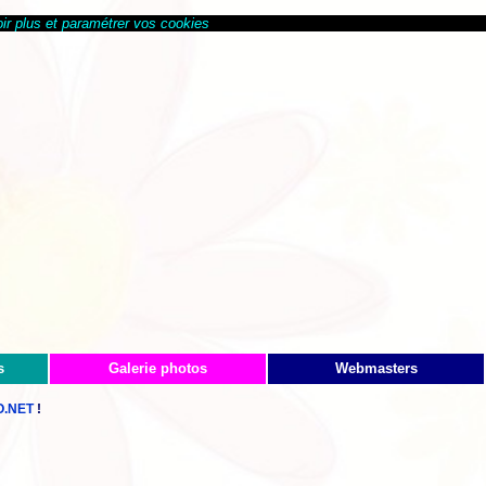
ir plus et paramétrer vos cookies
s
Galerie photos
Webmasters
.NET
!