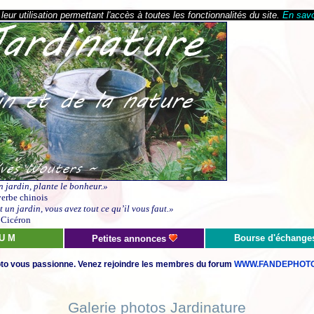
eur utilisation permettant l'accès à toutes les fonctionnalités du site.
En savo
n jardin, plante le bonheur.»
erbe chinois
 un jardin, vous avez tout ce qu’il vous faut.»
Cicéron
 U M
Bourse d'échange
Petites annonces
to vous passionne. Venez rejoindre les membres du forum
WWW.FANDEPHOTO
Galerie photos Jardinature