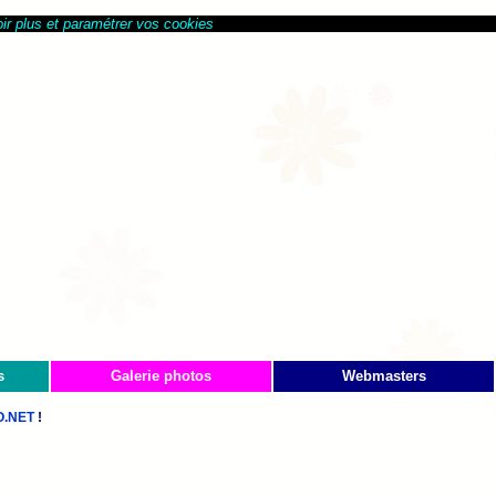
ir plus et paramétrer vos cookies
s
Galerie photos
Webmasters
.NET
!