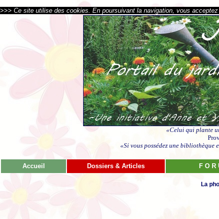
>>> Ce site utilise des cookies. En poursuivant la navigation, vous acceptez l
«Celui qui plante u
Prov
«Si vous possédez une bibliothèque et
Accueil
Dossiers & Articles
F O R
La pho