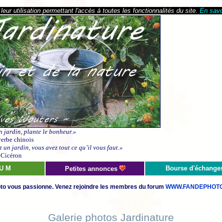
eur utilisation permettant l'accès à toutes les fonctionnalités du site.
En savo
n jardin, plante le bonheur.»
erbe chinois
 un jardin, vous avez tout ce qu’il vous faut.»
Cicéron
 U M
Bourse d'échange
Petites annonces
to vous passionne. Venez rejoindre les membres du forum
WWW.FANDEPHOTO
Galerie photos Jardinature