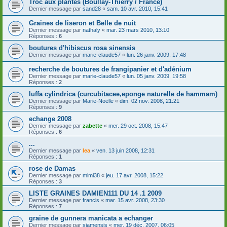
Troc aux plantes (Boullay-Thierry / France)
Dernier message par
sand28
«
sam. 10 avr. 2010, 15:41
Graines de liseron et Belle de nuit
Dernier message par
nathaly
«
mar. 23 mars 2010, 13:10
Réponses :
6
boutures d'hibiscus rosa sinensis
Dernier message par
marie-claude57
«
lun. 26 janv. 2009, 17:48
recherche de boutures de frangipanier et d'adénium
Dernier message par
marie-claude57
«
lun. 05 janv. 2009, 19:58
Réponses :
2
luffa cylindrica (curcubitacee,eponge naturelle de hammam)
Dernier message par
Marie-Noëlle
«
dim. 02 nov. 2008, 21:21
Réponses :
9
echange 2008
Dernier message par
zabette
«
mer. 29 oct. 2008, 15:47
Réponses :
6
...
Dernier message par
lea
«
ven. 13 juin 2008, 12:31
Réponses :
1
rose de Damas
Dernier message par
mimi38
«
jeu. 17 avr. 2008, 15:22
Réponses :
3
LISTE GRAINES DAMIEN111 DU 14 .1 2009
Dernier message par
francis
«
mar. 15 avr. 2008, 23:30
Réponses :
7
graine de gunnera manicata a echanger
Dernier message par
siamensis
«
mer. 19 déc. 2007, 06:05