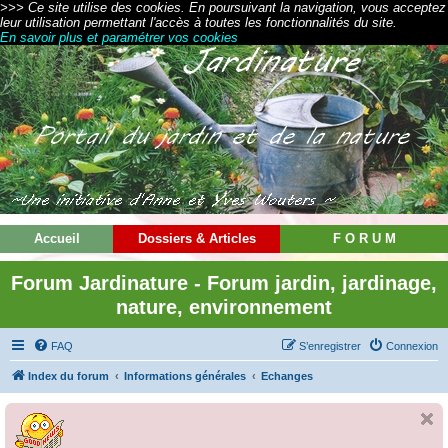
>>> Ce site utilise des cookies. En poursuivant la navigation, vous acceptez
leur utilisation permettant l'accès à toutes les fonctionnalités du site.
En savoir plus et paramétrer vos cookies
Accueil
Dossiers & Articles
F O R U M
Forum Jardinature - Forum jardin, jardinage,
nature, environnement
FAQ
S’enregistrer
Connexion
Index du forum
Informations générales
Echanges