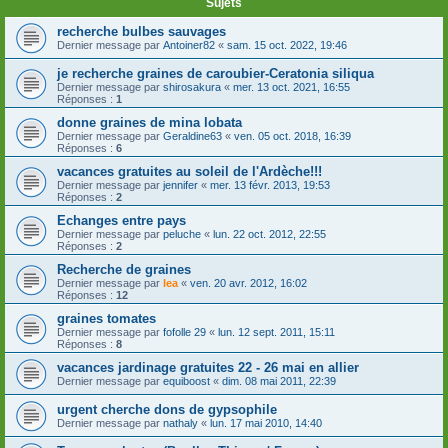
Sujets
recherche bulbes sauvages
Dernier message par
Antoiner82
«
sam. 15 oct. 2022, 19:46
je recherche graines de caroubier-Ceratonia siliqua
Dernier message par
shirosakura
«
mer. 13 oct. 2021, 16:55
Réponses :
1
donne graines de mina lobata
Dernier message par
Geraldine63
«
ven. 05 oct. 2018, 16:39
Réponses :
6
vacances gratuites au soleil de l'Ardèche!!!
Dernier message par
jennifer
«
mer. 13 févr. 2013, 19:53
Réponses :
2
Echanges entre pays
Dernier message par
peluche
«
lun. 22 oct. 2012, 22:55
Réponses :
2
Recherche de graines
Dernier message par
lea
«
ven. 20 avr. 2012, 16:02
Réponses :
12
graines tomates
Dernier message par
fofolle 29
«
lun. 12 sept. 2011, 15:11
Réponses :
8
vacances jardinage gratuites 22 - 26 mai en allier
Dernier message par
equiboost
«
dim. 08 mai 2011, 22:39
urgent cherche dons de gypsophile
Dernier message par
nathaly
«
lun. 17 mai 2010, 14:40