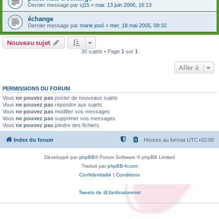
Dernier message par
cj15
«
mar. 13 juin 2006, 16:13
échange
Dernier message par
marie josé
«
mer. 18 mai 2005, 09:32
Nouveau sujet
30 sujets • Page
1
sur
1
Aller à
PERMISSIONS DU FORUM
Vous
ne pouvez pas
poster de nouveaux sujets
Vous
ne pouvez pas
répondre aux sujets
Vous
ne pouvez pas
modifier vos messages
Vous
ne pouvez pas
supprimer vos messages
Vous
ne pouvez pas
joindre des fichiers
Index du forum
Heures au format
UTC+02:00
Développé par
phpBB
® Forum Software © phpBB Limited
Traduit par
phpBB-fr.com
Confidentialité
|
Conditions
Tweets de @Jardinaturenet