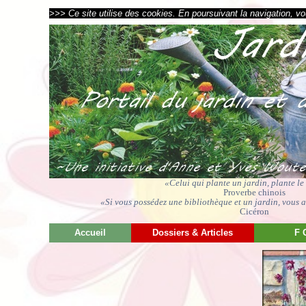
>>> Ce site utilise des cookies. En poursuivant la navigation, vou
«Celui qui plante un jardin, plante l
Proverbe chinois
«Si vous possédez une bibliothèque et un jardin, vous av
Cicéron
Accueil
Dossiers & Articles
F 