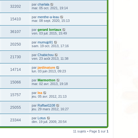
par
charlala
32202
mar. 05 oct. 2021, 19:14
par
menthe-a-leau
15410
mar. 08 sept. 2020, 15:13
par
gerard lorriaux
36107
ven. 03 juil. 2015, 15:49
par
mumujp91
20250
sam. 19 oct. 2013, 17:16
par
Chabichou
21730
ven. 23 août 2013, 11:38
par
jardinature
14714
lun. 03 juin 2013, 09:23
par
Marmotton
15066
mar. 02 avr. 2013, 19:18
par
lea
15757
jeu. 05 avr. 2012, 21:13
par
Raffael1108
25055
jeu. 29 mars 2012, 16:27
par
Lotus
23344
dim. 19 juil. 2009, 20:54
11 sujets • Page
1
sur
1