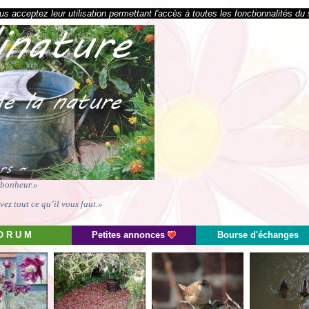
s acceptez leur utilisation permettant l'accès à toutes les fonctionnalités du 
e bonheur.»
ez tout ce qu’il vous faut.»
O R U M
Petites annonces
Bourse d'échanges