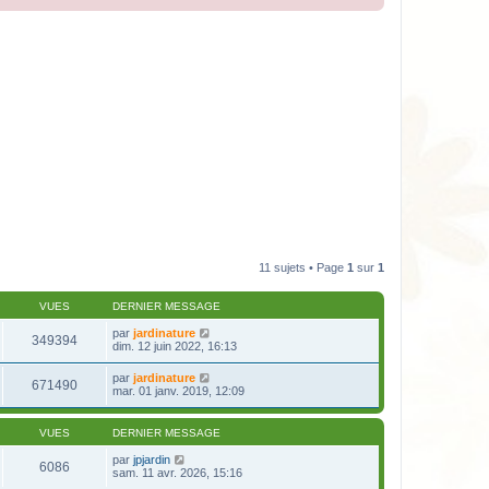
11 sujets • Page
1
sur
1
VUES
DERNIER MESSAGE
par
jardinature
349394
dim. 12 juin 2022, 16:13
par
jardinature
671490
mar. 01 janv. 2019, 12:09
VUES
DERNIER MESSAGE
par
jpjardin
6086
sam. 11 avr. 2026, 15:16