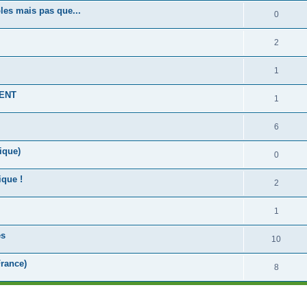
les mais pas que...
0
2
1
MENT
1
6
ique)
0
ique !
2
1
es
10
France)
8