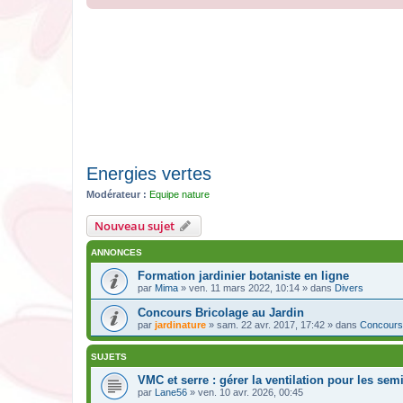
Energies vertes
Modérateur :
Equipe nature
Nouveau sujet
ANNONCES
Formation jardinier botaniste en ligne
par
Mima
» ven. 11 mars 2022, 10:14 » dans
Divers
Concours Bricolage au Jardin
par
jardinature
» sam. 22 avr. 2017, 17:42 » dans
Concours
SUJETS
VMC et serre : gérer la ventilation pour les semi
par
Lane56
» ven. 10 avr. 2026, 00:45