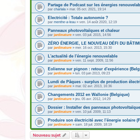
Partage de Podcast sur les énergies renouvelab
par
charlala
» mar. 05 oct. 2021, 19:14
Electricité : Totale autonomie ?
par
menthe-a-leau
» ven. 14 août 2020, 12:19
Panneaux photovoltaïques et chaleur
par
jardinature
» ven. 03 juil. 2015, 14:56
ZÉRO ÉNERGIE, LE NOUVEAU DÉFI DU BÂTI
par
jardinature
» mer. 16 oct. 2013, 15:30
L'actualité de l'énergie renouvelable
par
jardinature
» ven. 11 sept. 2009, 11:56
Eolienne sur pignon : retour d'expérience (Belg
par
jardinature
» lun. 03 juin 2013, 09:23
Lundi de Pâques - surplus de production électr
par
jardinature
» mar. 02 avr. 2013, 16:36
Changements 2012 en Wallonie (Belgique)
par
jardinature
» jeu. 05 avr. 2012, 14:29
Dossier : Installer des panneaux photovoltaïqu
par
jardinature
» ven. 10 juil. 2009, 11:13
Produire son électricité avec l'énergie solaire (
par
jardinature
» sam. 18 juil. 2009, 18:19
Nouveau sujet