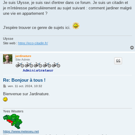
g
Je suis Ulysse, je suis ravi d'entrer dans ce forum. Je suis un citadin et
e
je m'intéresse particulièrement au sujet suivant : comment jardiner malgré
une vie en appartement ?
J'espère trouver ce genre de sujets ici.
Ulysse
Site web :
https://eco-citadin.fr/
jardinature
Site Admin
Re: Bonjour à tous !
M
ven. 11 oct. 2024, 10:32
e
s
Bienvenue sur Jardinature.
s
a
g
e
Yves Wouters
https://www.meteoeu.net