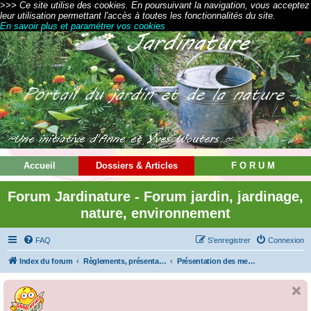
>>> Ce site utilise des cookies. En poursuivant la navigation, vous acceptez
leur utilisation permettant l'accès à toutes les fonctionnalités du site.
En savoir plus et paramétrer vos cookies
Accueil
Dossiers & Articles
F O R U M
Forum Jardinature - Forum jardin, jardinage,
nature, environnement
FAQ
S’enregistrer
Connexion
Index du forum
Règlements, présentations et modes d'emploi
Présentation des membres