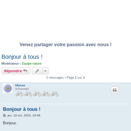
Venez partager votre passion avec nous !
Bonjour à tous !
Modérateur :
Equipe nature
Répondre
2 messages • Page
1
sur
1
Ulysse
Arrivant(e)
Bonjour à tous !
M
jeu. 10 oct. 2024, 19:48
e
s
Bonjour,
s
a