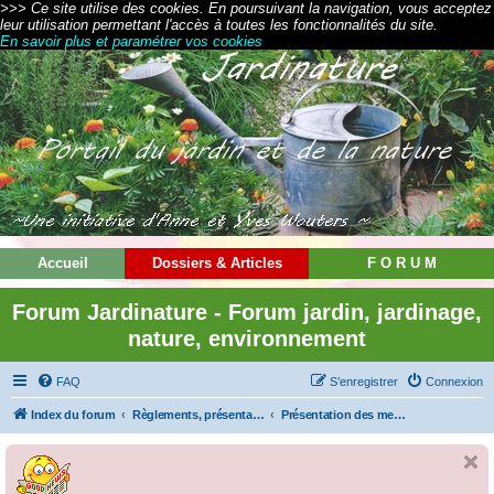
>>> Ce site utilise des cookies. En poursuivant la navigation, vous acceptez
leur utilisation permettant l'accès à toutes les fonctionnalités du site.
En savoir plus et paramétrer vos cookies
Accueil
Dossiers & Articles
F O R U M
Forum Jardinature - Forum jardin, jardinage,
nature, environnement
FAQ
S’enregistrer
Connexion
Index du forum
Règlements, présentations et modes d'emploi
Présentation des membres