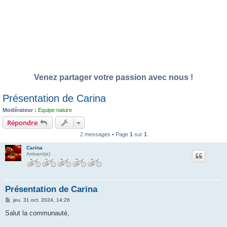
Venez partager votre passion avec nous !
Présentation de Carina
Modérateur :
Equipe nature
Répondre
2 messages • Page
1
sur
1
Carina
Arrivant(e)
Présentation de Carina
M
jeu. 31 oct. 2024, 14:26
e
s
Salut la communauté,
s
a