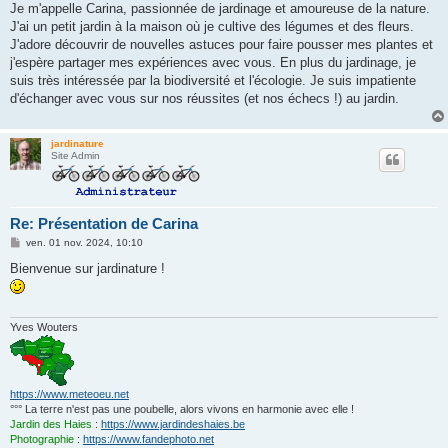
g
Je m'appelle Carina, passionnée de jardinage et amoureuse de la nature.
e
J'ai un petit jardin à la maison où je cultive des légumes et des fleurs.
J'adore découvrir de nouvelles astuces pour faire pousser mes plantes et
j'espère partager mes expériences avec vous. En plus du jardinage, je
suis très intéressée par la biodiversité et l'écologie. Je suis impatiente
d'échanger avec vous sur nos réussites (et nos échecs !) au jardin.
jardinature
Site Admin
Re: Présentation de Carina
M
ven. 01 nov. 2024, 10:10
e
s
Bienvenue sur jardinature !
s
a
g
e
Yves Wouters
https://www.meteoeu.net
°°° La terre n'est pas une poubelle, alors vivons en harmonie avec elle !
Jardin des Haies
:
https://www.jardindeshaies.be
Photographie
:
https://www.fandephoto.net