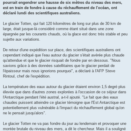
g
pourrait engendrer une hausse de six mètres du niveau des mers,
e
est en train de fondre à cause du réchauffement de l'océan, ont
déclaré lundi des scientifiques australiens.
Le glacier Totten, qui fait 120 kilomètres de long sur plus de 30 km de
large, était jusque-là considéré comme étant situé dans une zone
épargnée par les courants chauds, où la glace est donc très stable et peu
sujette aux variations.
De retour d'une expédition sur place, des scientifiques australiens ont
cependant indiqué que l'eau autour du glacier s'était avérée plus chaude
qu'attendue et que le glacier risquait de fondre par en dessous. "Nous
savions grâce à des données satellitaires que le glacier perdait de
l'épaisseur mais nous ignorions pourquoi", a déclaré à l'AFP Steve
Rintoul, chef de l'expédition.
La température des eaux autour du glacier étaient environ 1,5 degré plus
élevée que dans d'autres zones explorées à l'occasion de ce séjour dans
l'Antarctique pendant l'été austral, a-t-il ajouté. "Le fait que des eaux
chaudes puissent atteindre ce glacier témoigne que l'Est Antarctique est
potentiellement plus vulnérable à l'impact du réchauffement global qu'on
ne le pensait jusqu'alors".
Le glacier Totten ne va pas fondre du jour au lendemain et provoquer une
montée brutale du niveau des mers, a dit le chercheur. Mais il a souligné