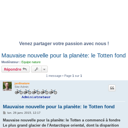
Venez partager votre passion avec nous !
Mauvaise nouvelle pour la planète: le Totten fond
Modérateur :
Equipe nature
Répondre
1 message • Page
1
sur
1
jardinature
Site Admin
Mauvaise nouvelle pour la planète: le Totten fond
M
lun. 26 janv. 2015, 12:17
e
s
Mauvaise nouvelle pour la planète: le Totten a commencé à fondre
s
Le plus grand glacier de l'Antarctique oriental, dont la disparition
a