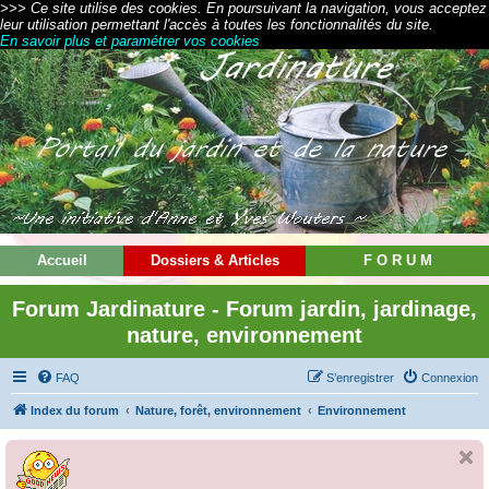
>>> Ce site utilise des cookies. En poursuivant la navigation, vous acceptez
leur utilisation permettant l'accès à toutes les fonctionnalités du site.
En savoir plus et paramétrer vos cookies
Accueil
Dossiers & Articles
F O R U M
Forum Jardinature - Forum jardin, jardinage,
nature, environnement
FAQ
S’enregistrer
Connexion
Index du forum
Nature, forêt, environnement
Environnement