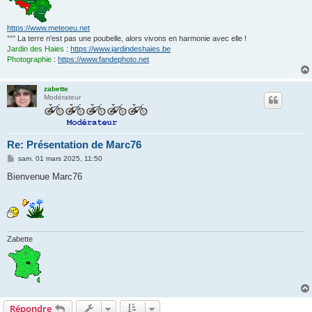
https://www.meteoeu.net
°°° La terre n'est pas une poubelle, alors vivons en harmonie avec elle !
Jardin des Haies
:
https://www.jardindeshaies.be
Photographie
:
https://www.fandephoto.net
zabette
Modérateur
Re: Présentation de Marc76
M
sam. 01 mars 2025, 11:50
e
s
Bienvenue Marc76
s
a
g
e
Zabette
Répondre