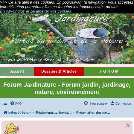
>>> Ce site utilise des cookies. En poursuivant la navigation, vous acceptez
leur utilisation permettant l'accès à toutes les fonctionnalités du site.
En savoir plus et paramétrer vos cookies
Accueil
Dossiers & Articles
F O R U M
Forum Jardinature - Forum jardin, jardinage,
nature, environnement
FAQ
S’enregistrer
Connexion
Index du forum
Règlements, présentations et modes d'emploi
Présentation des membres