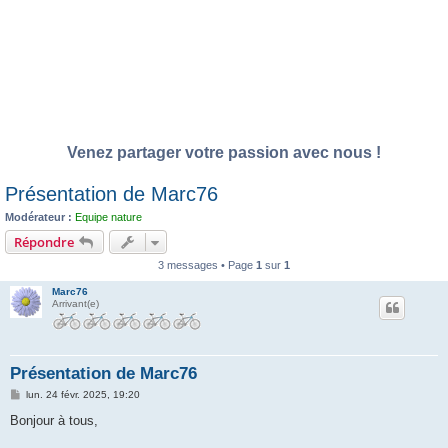
Venez partager votre passion avec nous !
Présentation de Marc76
Modérateur :
Equipe nature
Répondre
3 messages • Page
1
sur
1
Marc76
Arrivant(e)
Présentation de Marc76
M
lun. 24 févr. 2025, 19:20
e
s
Bonjour à tous,
s
a