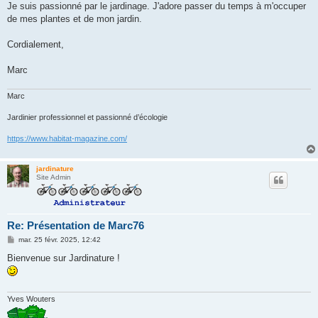
g
Je suis passionné par le jardinage. J'adore passer du temps à m'occuper
e
de mes plantes et de mon jardin.
Cordialement,
Marc
Marc
Jardinier professionnel et passionné d’écologie
https://www.habitat-magazine.com/
jardinature
Site Admin
Re: Présentation de Marc76
M
mar. 25 févr. 2025, 12:42
e
s
Bienvenue sur Jardinature !
s
a
g
e
Yves Wouters