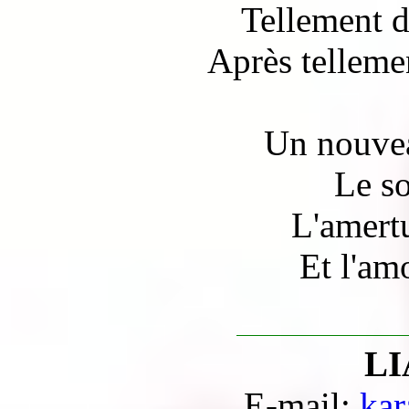
Tellement d
Après telleme
Un nouvea
Le so
L'amert
Et l'am
LI
E-mail:
kar