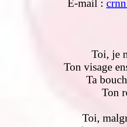
E-mail :
crn
Toi, je 
Ton visage ens
Ta bouch
Ton r
Toi, malg