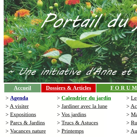
Accueil
Dossiers & Articles
F O R U M
>
Agenda
>
Calendrier du jardin
>
Le
>
A visiter
>
Jardiner avec la lune
>
Ac
>
Expositions
>
Vos jardins
>
Ma
>
Parcs & Jardins
>
Trucs & Astuces
>
Ru
>
Vacances nature
>
Printemps
>
Au