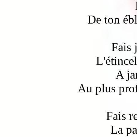
De ton ébl
Fais 
L'étincel
A ja
Au plus pro
Fais r
La pa