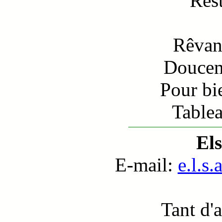
Rest
Rêvant
Doucem
Pour bie
Tablea
El
E-mail:
e.l.s
Tant d'