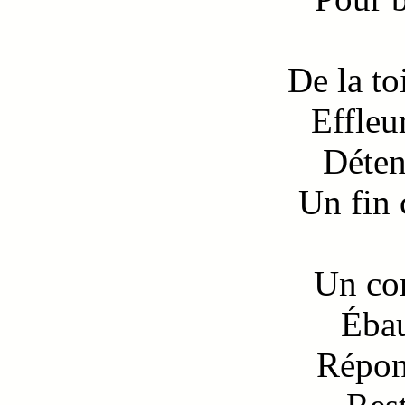
De la to
Effleu
Déten
Un fin 
Un co
Ébau
Répon